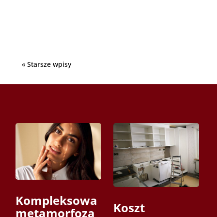
temu otyłość, czasem choroba, często...
« Starsze wpisy
Kompleksowa
Koszt
metamorfoza