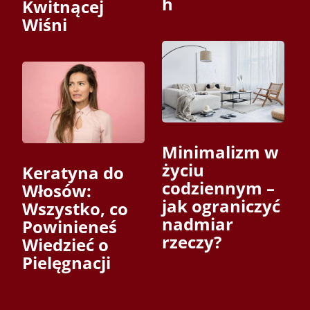
h
Kwitnącej
Wiśni
Minimalizm w
życiu
Keratyna do
codziennym –
Włosów:
jak ograniczyć
Wszystko, co
nadmiar
Powinieneś
rzeczy?
Wiedzieć o
Pielęgnacji