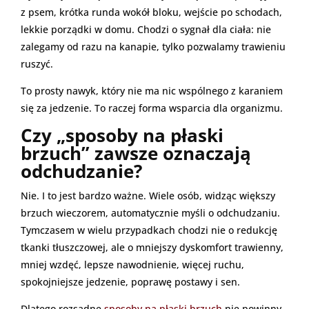
z psem, krótka runda wokół bloku, wejście po schodach,
lekkie porządki w domu. Chodzi o sygnał dla ciała: nie
zalegamy od razu na kanapie, tylko pozwalamy trawieniu
ruszyć.
To prosty nawyk, który nie ma nic wspólnego z karaniem
się za jedzenie. To raczej forma wsparcia dla organizmu.
Czy „sposoby na płaski
brzuch” zawsze oznaczają
odchudzanie?
Nie. I to jest bardzo ważne. Wiele osób, widząc większy
brzuch wieczorem, automatycznie myśli o odchudzaniu.
Tymczasem w wielu przypadkach chodzi nie o redukcję
tkanki tłuszczowej, ale o mniejszy dyskomfort trawienny,
mniej wzdęć, lepsze nawodnienie, więcej ruchu,
spokojniejsze jedzenie, poprawę postawy i sen.
Dlatego rozsądne
sposoby na płaski brzuch
nie powinny