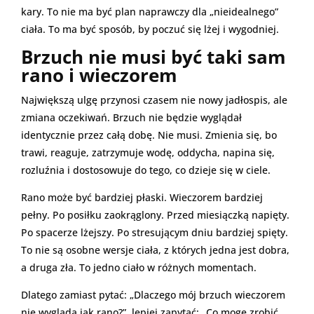
kary. To nie ma być plan naprawczy dla „nieidealnego”
ciała. To ma być sposób, by poczuć się lżej i wygodniej.
Brzuch nie musi być taki sam
rano i wieczorem
Największą ulgę przynosi czasem nie nowy jadłospis, ale
zmiana oczekiwań. Brzuch nie będzie wyglądał
identycznie przez całą dobę. Nie musi. Zmienia się, bo
trawi, reaguje, zatrzymuje wodę, oddycha, napina się,
rozluźnia i dostosowuje do tego, co dzieje się w ciele.
Rano może być bardziej płaski. Wieczorem bardziej
pełny. Po posiłku zaokrąglony. Przed miesiączką napięty.
Po spacerze lżejszy. Po stresującym dniu bardziej spięty.
To nie są osobne wersje ciała, z których jedna jest dobra,
a druga zła. To jedno ciało w różnych momentach.
Dlatego zamiast pytać: „Dlaczego mój brzuch wieczorem
nie wygląda jak rano?”, lepiej zapytać: „Co mogę zrobić,