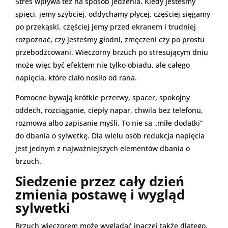
Stres wpływa też na sposób jedzenia. Kiedy jesteśmy
spięci, jemy szybciej, oddychamy płycej, częściej sięgamy
po przekąski, częściej jemy przed ekranem i trudniej
rozpoznać, czy jesteśmy głodni, zmęczeni czy po prostu
przebodźcowani. Wieczorny brzuch po stresującym dniu
może więc być efektem nie tylko obiadu, ale całego
napięcia, które ciało nosiło od rana.
Pomocne bywają krótkie przerwy, spacer, spokojny
oddech, rozciąganie, ciepły napar, chwila bez telefonu,
rozmowa albo zapisanie myśli. To nie są „miłe dodatki”
do dbania o sylwetkę. Dla wielu osób redukcja napięcia
jest jednym z najważniejszych elementów dbania o
brzuch.
Siedzenie przez cały dzień
zmienia postawę i wygląd
sylwetki
Brzuch wieczorem może wyglądać inaczej także dlatego,