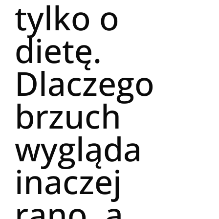
tylko o
dietę.
Dlaczego
brzuch
wygląda
inaczej
rano, a