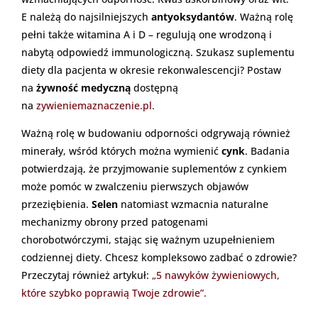
E należą do najsilniejszych
antyoksydantów
. Ważną rolę
pełni także witamina A i D – regulują one wrodzoną i
nabytą odpowiedź immunologiczną. Szukasz suplementu
diety dla pacjenta w okresie rekonwalescencji? Postaw
na
żywność medyczną
dostępną
na
zywieniemaznaczenie.pl.
Ważną rolę w budowaniu odporności odgrywają również
minerały, wśród których można wymienić
cynk
. Badania
potwierdzają, że przyjmowanie suplementów z cynkiem
może pomóc w zwalczeniu pierwszych objawów
przeziębienia.
Selen
natomiast wzmacnia naturalne
mechanizmy obrony przed patogenami
chorobotwórczymi, stając się ważnym uzupełnieniem
codziennej diety. Chcesz kompleksowo zadbać o zdrowie?
Przeczytaj również artykuł:
„5 nawyków żywieniowych,
które szybko poprawią Twoje zdrowie”.