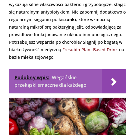
wykazują silne właściwości bakterio i grzybobójcze, stając
się naturalnym antybiotykiem. Nie zapomnij dodatkowo o
regularnym sięganiu po
kiszonki
, które wzmocnią
naturalną mikroflorę bakteryjną jelit, odpowiadającą za
prawidłowe funkcjonowanie układu immunologicznego.
Potrzebujesz wsparcia po chorobie? Sięgnij po bogatą w
białko żywność medyczną
Fresubin Plant Based Drink
na
bazie mleka sojowego.
Podobny wpis:
Wegańskie
przekąski smaczne dla każdego