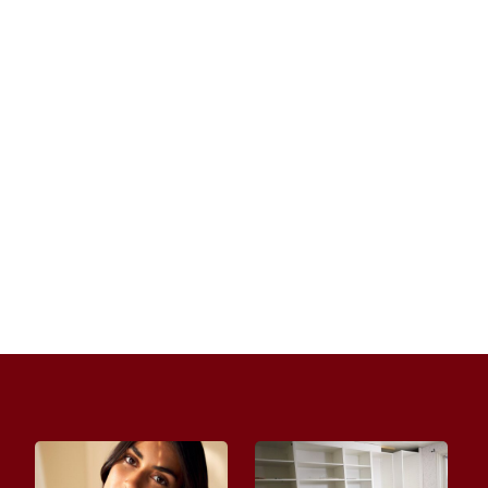
Słodycze już dawno przestały być jedynie
smakołykiem dla dzieci – dziś to także sposób
na zdobycie popularności w...