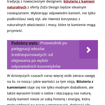
tradycję z nowoczesnym designem,
biżuteria z kamieni
naturalnych
z oferty ZoZo Design będzie idealnym
rozwiązaniem. Wybierając odpowiedni kamień, nie tylko
podkreślasz swój styl, ale również korzystasz z
naturalnych właściwości i mocy, które te kamienie mogą
przynieść.
Podobny wpis:
Przewodnik po
pielęgnacji włosów
średnioporowatych: od
olejowania po wybór
odpowiednich kosmetyków
W dzisiejszych czasach coraz więcej osób zwraca uwagę
na to, co noszą i jakie wartości za tym stoją.
B
iżuteria z
kamieniami
staje się nie tylko modnym dodatkiem, ale
także wyrazem troski o siebie i otaczającą nas naturę.
Każdy kamień niesie ze sobą historię i energię, która
może wpływać na nasze samopoczucie, dodawać siły,