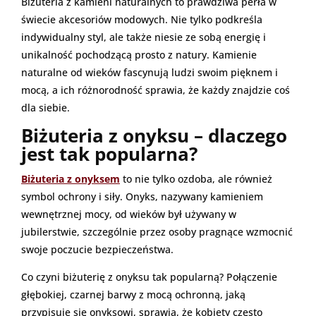
Biżuteria z kamieni naturalnych to prawdziwa perła w
świecie akcesoriów modowych. Nie tylko podkreśla
indywidualny styl, ale także niesie ze sobą energię i
unikalność pochodzącą prosto z natury. Kamienie
naturalne od wieków fascynują ludzi swoim pięknem i
mocą, a ich różnorodność sprawia, że każdy znajdzie coś
dla siebie.
Biżuteria z onyksu – dlaczego
jest tak popularna?
Biżuteria z onyksem
to nie tylko ozdoba, ale również
symbol ochrony i siły. Onyks, nazywany kamieniem
wewnętrznej mocy, od wieków był używany w
jubilerstwie, szczególnie przez osoby pragnące wzmocnić
swoje poczucie bezpieczeństwa.
Co czyni biżuterię z onyksu tak popularną? Połączenie
głębokiej, czarnej barwy z mocą ochronną, jaką
przypisuje się onyksowi, sprawia, że kobiety często