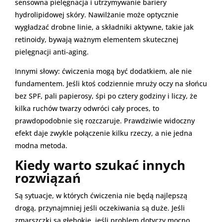
sensowna pielęgnacja i utrzymywanie bariery
hydrolipidowej skóry. Nawilżanie może optycznie
wygładzać drobne linie, a składniki aktywne, takie jak
retinoidy, bywają ważnym elementem skutecznej
pielęgnacji anti-aging.
Innymi słowy: ćwiczenia mogą być dodatkiem, ale nie
fundamentem. Jeśli ktoś codziennie mruży oczy na słońcu
bez SPF, pali papierosy, śpi po cztery godziny i liczy, że
kilka ruchów twarzy odwróci cały proces, to
prawdopodobnie się rozczaruje. Prawdziwie widoczny
efekt daje zwykle połączenie kilku rzeczy, a nie jedna
modna metoda.
Kiedy warto szukać innych
rozwiązań
Są sytuacje, w których ćwiczenia nie będą najlepszą
drogą, przynajmniej jeśli oczekiwania są duże. Jeśli
zmarszczki są głębokie, jeśli problem dotyczy mocno