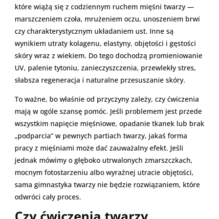
które wiążą się z codziennym ruchem mięśni twarzy —
marszczeniem czoła, mrużeniem oczu, unoszeniem brwi
czy charakterystycznym układaniem ust. Inne są
wynikiem utraty kolagenu, elastyny, objętości i gęstości
skóry wraz z wiekiem. Do tego dochodzą promieniowanie
UV, palenie tytoniu, zanieczyszczenia, przewlekły stres,
słabsza regeneracja i naturalne przesuszanie skóry.
To ważne, bo właśnie od przyczyny zależy, czy ćwiczenia
mają w ogóle szansę pomóc. Jeśli problemem jest przede
wszystkim napięcie mięśniowe, opadanie tkanek lub brak
„podparcia” w pewnych partiach twarzy, jakaś forma
pracy z mięśniami może dać zauważalny efekt. Jeśli
jednak mówimy o głęboko utrwalonych zmarszczkach,
mocnym fotostarzeniu albo wyraźnej utracie objętości,
sama gimnastyka twarzy nie będzie rozwiązaniem, które
odwróci cały proces.
Czy ćwiczenia twarzy