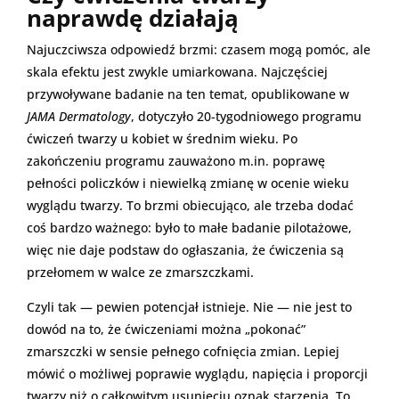
naprawdę działają
Najuczciwsza odpowiedź brzmi: czasem mogą pomóc, ale
skala efektu jest zwykle umiarkowana. Najczęściej
przywoływane badanie na ten temat, opublikowane w
JAMA Dermatology
, dotyczyło 20-tygodniowego programu
ćwiczeń twarzy u kobiet w średnim wieku. Po
zakończeniu programu zauważono m.in. poprawę
pełności policzków i niewielką zmianę w ocenie wieku
wyglądu twarzy. To brzmi obiecująco, ale trzeba dodać
coś bardzo ważnego: było to małe badanie pilotażowe,
więc nie daje podstaw do ogłaszania, że ćwiczenia są
przełomem w walce ze zmarszczkami.
Czyli tak — pewien potencjał istnieje. Nie — nie jest to
dowód na to, że ćwiczeniami można „pokonać”
zmarszczki w sensie pełnego cofnięcia zmian. Lepiej
mówić o możliwej poprawie wyglądu, napięcia i proporcji
twarzy niż o całkowitym usunięciu oznak starzenia. To