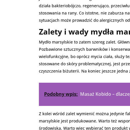
działa bakteriobójczo, regenerująco, przeciwł
stosowania na rany. Co istotne, nie zaburza na
sytuacjach może prowadzić do alergicznych od
Zalety i wady mydła ma
Mydło marsylskie to zatem szereg zalet. Główną
Pozbawione sztucznych barwników i konserwant
wielofunkcyjne, bo oprócz mycia ciała, służy 
stosowane do skóry problematycznej, jest prz
czyszczenia biżuterii. Na koniec jeszcze jedna
Podobny wpis:
Masaż Kobido – dlacz
Z kolei wśród zalet wymienić można jedynie f
marsylskie jest produkowane. Warto też wspom
środowiska. Warto wiec wybierać ten produk