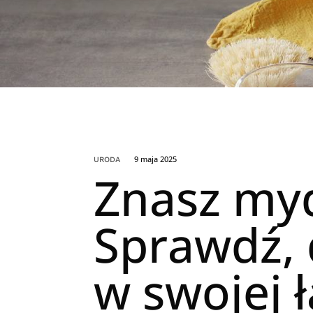
9 maja 2025
URODA
Znasz myd
Sprawdź, 
w swojej 