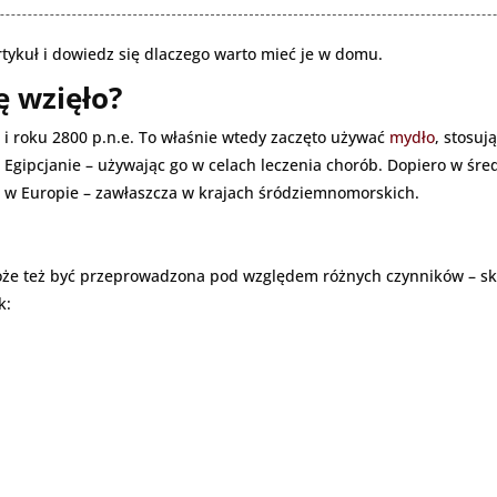
rtykuł i dowiedz się dlaczego warto mieć je w domu.
ę wzięło?
u i roku 2800 p.n.e. To właśnie wtedy zaczęto używać
mydło
, stosuj
i Egipcjanie – używając go w celach leczenia chorób. Dopiero w śr
 w Europie – zawłaszcza w krajach śródziemnomorskich.
 może też być przeprowadzona pod względem różnych czynników – sk
k: