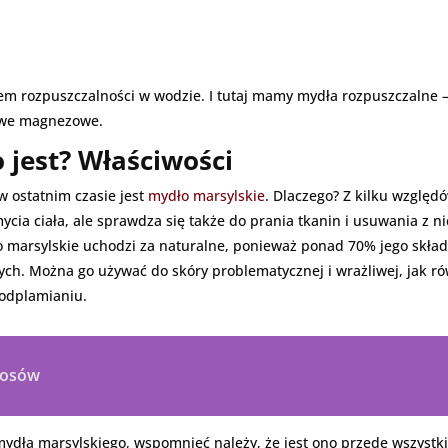
em rozpuszczalności w wodzie. I tutaj mamy mydła rozpuszczalne 
iowe magnezowe.
 jest? Właściwości
 ostatnim czasie jest
mydło marsylskie
. Dlaczego? Z kilku względ
ycia ciała, ale sprawdza się także do prania tkanin i usuwania z 
 marsylskie uchodzi za naturalne, ponieważ ponad 70% jego składu 
ych. Można go używać do skóry problematycznej i wrażliwej, jak ró
odplamianiu.
włosów
 mydła marsylskiego, wspomnieć należy, że jest ono przede wszystki