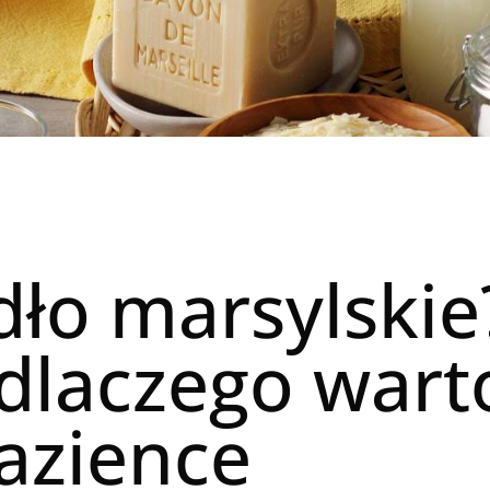
ło marsylskie
dlaczego wart
łazience