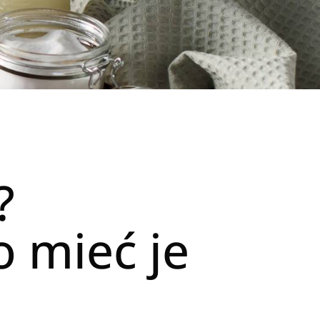
?
o mieć je