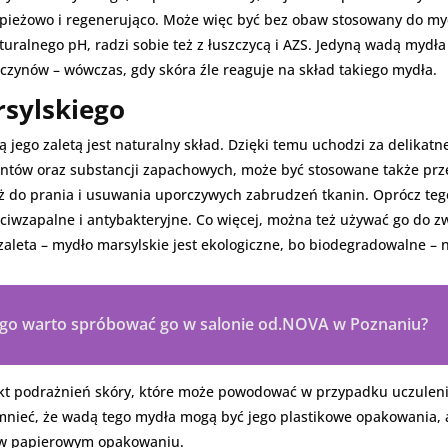
upieżowo i regenerująco. Może więc być bez obaw stosowany do myci
turalnego pH, radzi sobie też z łuszczycą i AZS. Jedyną wadą mydł
czynów – wówczas, gdy skóra źle reaguje na skład takiego mydła.
rsylskiego
 jego zaletą jest naturalny skład. Dzięki temu uchodzi za delikatne
ów oraz substancji zapachowych, może być stosowane także przez 
też do prania i usuwania uporczywych zabrudzeń tkanin. Oprócz teg
eciwzapalne i antybakteryjne. Co więcej, można też używać go do 
 zaleta – mydło marsylskie jest ekologiczne, bo biodegradowalne – 
ego warto spróbować go w salonie od.NOVA w Poznaniu?
akt podrażnień skóry, które może powodować w przypadku uczulenia
nieć, że wadą tego mydła mogą być jego plastikowe opakowania, a
t w papierowym opakowaniu.