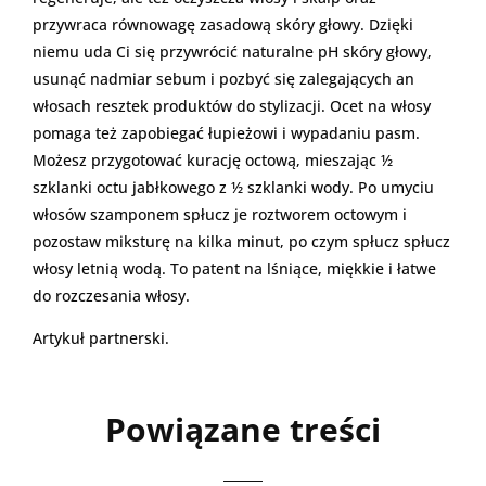
przywraca równowagę zasadową skóry głowy. Dzięki
niemu uda Ci się przywrócić naturalne pH skóry głowy,
usunąć nadmiar sebum i pozbyć się zalegających an
włosach resztek produktów do stylizacji. Ocet na włosy
pomaga też zapobiegać łupieżowi i wypadaniu pasm.
Możesz przygotować kurację octową, mieszając ½
szklanki octu jabłkowego z ½ szklanki wody. Po umyciu
włosów szamponem spłucz je roztworem octowym i
pozostaw miksturę na kilka minut, po czym spłucz spłucz
włosy letnią wodą. To patent na lśniące, miękkie i łatwe
do rozczesania włosy.
Artykuł partnerski.
Powiązane treści