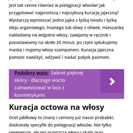
jest tak cenne również w pielęgnacji włosów! Jak
przygotować najprostszą i najszybszą kurację jajeczną?
Wystarczy wymieszać jedno jajko z łyżką miodu i łyżką
oleju arganowego, lnianego lub oliwy z oliwek. mieszankę
nakładamy na wilgotne włosy, zawijamy w ręcznik i
pozostawiamy na około 20 minut, po czym spłukujemy
maskę i myjemy włosy szamponem. Kuracja jajeczna
pomoże nawilżyć, odżywić i nadać połysk pasmom.
Podobny wpis:
Sekret pięknej
skóry - dlaczego warto
zainwestować w box z
kosmetykami
Kuracja octowa na włosy
Ocet jabłkowy to znany i ceniony już nasze prababki,
doskonały specyfik do pielęgnacji włosów. Nie tylko
regeneruje, ale też oczyszcza włosy i skalp oraz