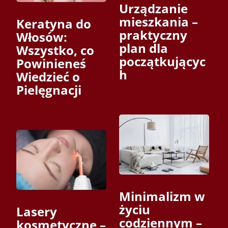
Urządzanie
mieszkania –
Keratyna do
praktyczny
Włosów:
plan dla
Wszystko, co
początkującyc
Powinieneś
h
Wiedzieć o
Pielęgnacji
Minimalizm w
życiu
Lasery
codziennym –
kosmetyczne –