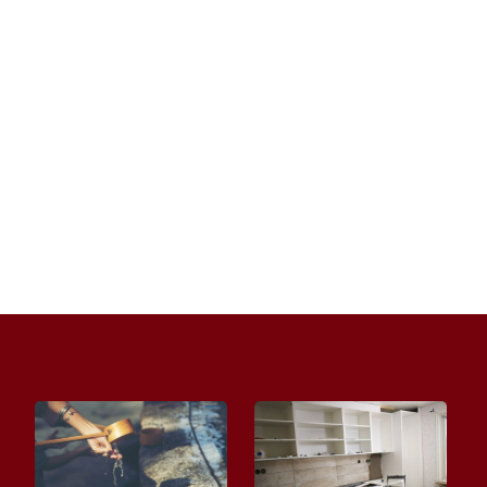
W świecie beauty coraz częściej stawia się na
naturalne metody odmładzania i regeneracji.
Jedną z nich jest masaż...