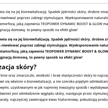
wia się na jej biorewitalizację. Spadek jędrności skóry, drobne zmar
a niwelować poprzez zabiegi stymulujące. Wyeksponowanie natural
metamorfozą, jaką zapewnia TEOPOWER DYNAMIC BOOST & GLOW marki
gnacją domową, to pewny sposób na efekt glow!
awia się na jej biorewitalizację. Spadek jędrności skóry, drobne z
na niwelować poprzez zabiegi stymulujące. Wyeksponowanie natu
 metamorfozą, jaką zapewnia TEOPOWER DYNAMIC BOOST & GLOW ma
ęgnacją domową, to pewny sposób na efekt glow!
zacja skóry?
inie oraz zmarszczki, wiotkość i brak elastyczności skóry to najcz
ówi się właśnie o biorewitalizacji, a nie szeroko pojętym odmładza
owymi, uzyskiwanymi w jak najmniej inwazyjny sposób i wydobywan
m również jest odmłodzenie wyglądu skóry, następuje przez stymula
raty, najczęściej zawierające kwas hialuronowy, pobudzają produk