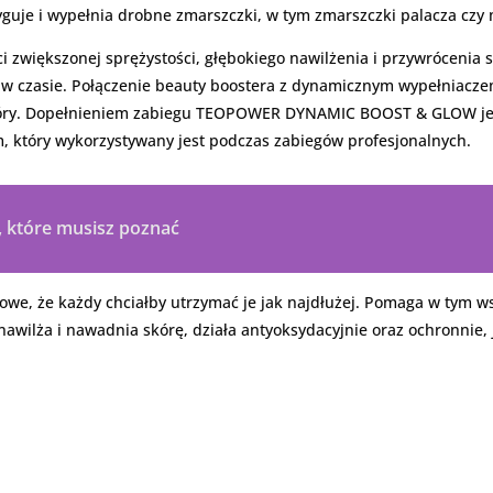
yguje i wypełnia drobne zmarszczki, w tym zmarszczki palacza czy 
i zwiększonej sprężystości, głębokiego nawilżenia i przywrócenia 
ają w czasie. Połączenie beauty boostera z dynamicznym wypełniac
 skóry. Dopełnieniem zabiegu TEOPOWER DYNAMIC BOOST & GLOW je
, który wykorzystywany jest podczas zabiegów profesjonalnych.
ęs, które musisz poznać
skowe, że każdy chciałby utrzymać je jak najdłużej. Pomaga w tym 
nawilża i nawadnia skórę, działa antyoksydacyjnie oraz ochronnie