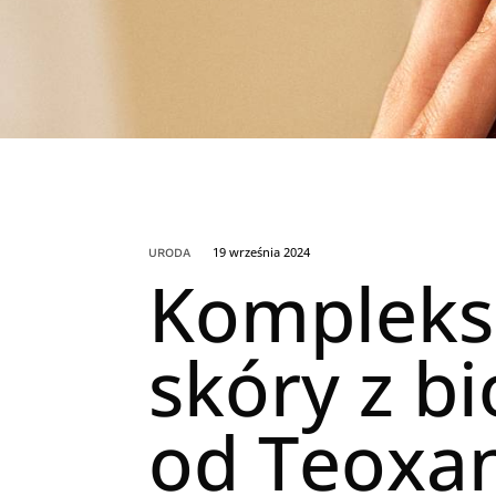
19 września 2024
URODA
Kompleks
skóry z b
od Teoxa