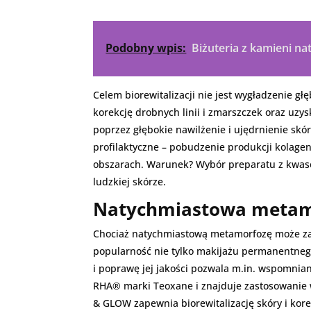
Podobny wpis:
Biżuteria z kamieni na
Celem biorewitalizacji nie jest wygładzenie g
korekcję drobnych linii i zmarszczek oraz uz
poprzez głębokie nawilżenie i ujędrnienie sk
profilaktyczne – pobudzenie produkcji kolagen
obszarach. Warunek? Wybór preparatu z kwase
ludzkiej skórze.
Natychmiastowa metam
Chociaż natychmiastową metamorfozę może zapew
popularność nie tylko makijażu permanentnego
i poprawę jej jakości pozwala m.in. wspomnian
RHA® marki Teoxane i znajduje zastosowani
& GLOW zapewnia biorewitalizację skóry i kor