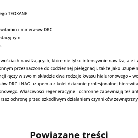
wego TEOXANE
 witamin i minerałów DRC
sydacyjnym
s
ościach nawilżających, które nie tylko intensywnie nawilża, ale i 
onnym przeznaczone do codziennej pielęgnacji, także jako uzupeł
tencji łączy w swoim składzie dwa rodzaje kwasu hialuronowego – 
w DRC i NAG uzupełnia z kolei działanie profesjonalnej biorewita
onowego. Właściwości regeneracyjne i ochronne zapewniają też ant
rzez ochronę przed szkodliwym działaniem czynników zewnętrznych
Powiązane treści