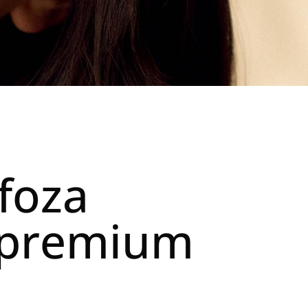
foza
ą premium