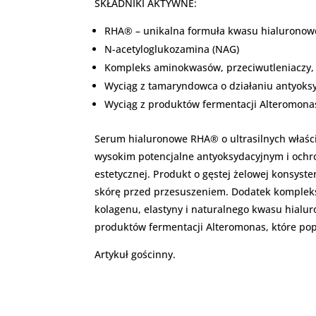
SKŁADNIKI AKTYWNE:
RHA® – unikalna formuła kwasu hialurono
N-acetyloglukozamina (NAG)
Kompleks aminokwasów, przeciwutleniaczy,
Wyciąg z tamaryndowca o działaniu antyok
Wyciąg z produktów fermentacji Alteromona
Serum hialuronowe RHA® o ultrasilnych właściw
wysokim potencjalne antyoksydacyjnym i ochr
estetycznej. Produkt o gęstej żelowej konsys
skórę przed przesuszeniem. Dodatek kompleksó
kolagenu, elastyny i naturalnego kwasu hialur
produktów fermentacji Alteromonas, które pop
Artykuł gościnny.