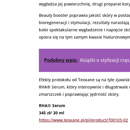
wygładza jej powierzchnię, drugi preparat kor
Beauty booster poprawia jakość skóry w postac
bioregeneracji i stymulacji, rezultaty narast
kolei spektakularne wygładzenie i napięcie
opiera się na tym samym kwasie hialuronowym
Podobny wpis:
Książki o stylizacji rz
Efekty protokołu od Teoxane są na tyle zjawi
RHA® Serum, który intensywnie i długotrwale 
zmarszczek i poprawiając jędrność skóry.
RHA® Serum
345 zł/ 30 ml
https://www.teoxane.pl/pl/product/700103-02