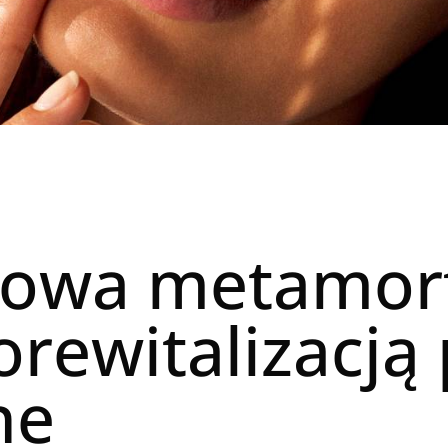
owa metamor
iorewitalizacj
ne