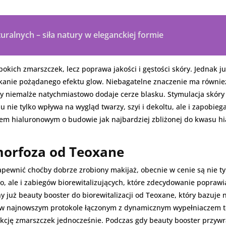
turalnych – siła natury w eleganckiej formie
łębokich zmarszczek, lecz poprawa jakości i gęstości skóry. Jednak
yskanie pożądanego efektu glow. Niebagatelne znaczenie ma równi
óry niemalże natychmiastowo dodaje cerze blasku. Stymulacja skór
u nie tylko wpływa na wygląd twarzy, szyi i dekoltu, ale i zapobie
m hialuronowym o budowie jak najbardziej zbliżonej do kwasu h
orfoza od Teoxane
nić choćby dobrze zrobiony makijaż, obecnie w cenie są nie tylko
, ale i zabiegów biorewitalizujących, które zdecydowanie poprawi
y już beauty booster do biorewitalizacji od Teoxane, który bazuj
e w najnowszym protokole łączonym z dynamicznym wypełniaczem
ekcję zmarszczek jednocześnie. Podczas gdy beauty booster przywr