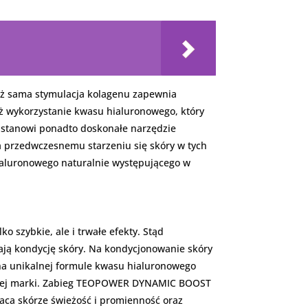
 już sama stymulacja kolagenu zapewnia
eż wykorzystanie kwasu hialuronowego, który
y stanowi ponadto doskonałe narzędzie
ga przedwczesnemu starzeniu się skóry w tych
ialuronowego naturalnie występującego w
 szybkie, ale i trwałe efekty. Stąd
ają kondycję skóry. Na kondycjonowanie skóry
e na unikalnej formule kwasu hialuronowego
 tej marki. Zabieg TEOPOWER DYNAMIC BOOST
aca skórze świeżość i promienność oraz