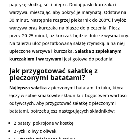
paprykę słodką, sól i pieprz. Dodaj paski kurczaka i
warzywa, mieszając, aby pokryć je marynatą. Odstaw na
30 minut. Następnie rozgrzej piekarnik do 200°C i wyłóż
warzywa oraz kurczaka na blasze do pieczenia. Piecz
przez 20-25 minut, aż kurczak będzie dobrze wysmażony.
Na talerzu ułóż poszatkowaną sałatę rzymską, a na niej
upieczone warzywa i kurczaka.
Sałatka z zapiekanym
kurczakiem i warzywami
jest gotowa do podania!
Jak przygotować sałatkę z
pieczonymi batatami?
Najlepsza sałatka
z pieczonymi batatami to taka, która
łączy w sobie smakowite składniki z bogactwem wartości
odżywczych. Aby przygotować sałatkę z pieczonymi
batatami, potrzebujesz następujących składników:
2 bataty, pokrojone w kostkę
2 łyżki oliwy z oliwek