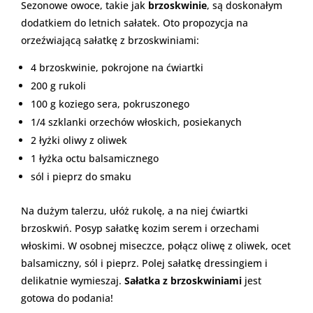
Sezonowe owoce, takie jak
brzoskwinie
, są doskonałym
dodatkiem do letnich sałatek. Oto propozycja na
orzeźwiającą sałatkę z brzoskwiniami:
4 brzoskwinie, pokrojone na ćwiartki
200 g rukoli
100 g koziego sera, pokruszonego
1/4 szklanki orzechów włoskich, posiekanych
2 łyżki oliwy z oliwek
1 łyżka octu balsamicznego
sól i pieprz do smaku
Na dużym talerzu, ułóż rukolę, a na niej ćwiartki
brzoskwiń. Posyp sałatkę kozim serem i orzechami
włoskimi. W osobnej miseczce, połącz oliwę z oliwek, ocet
balsamiczny, sól i pieprz. Polej sałatkę dressingiem i
delikatnie wymieszaj.
Sałatka z brzoskwiniami
jest
gotowa do podania!