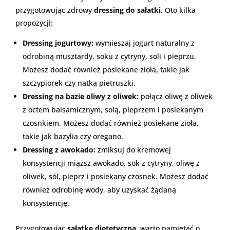
przygotowując zdrowy
dressing do sałatki
. Oto kilka
propozycji:
Dressing jogurtowy:
wymieszaj jogurt naturalny z
odrobiną musztardy, soku z cytryny, soli i pieprzu.
Możesz dodać również posiekane zioła, takie jak
szczypiorek czy natka pietruszki.
Dressing na bazie oliwy z oliwek:
połącz oliwę z oliwek
z octem balsamicznym, solą, pieprzem i posiekanym
czosnkiem. Możesz dodać również posiekane zioła,
takie jak bazylia czy oregano.
Dressing z awokado:
zmiksuj do kremowej
konsystencji miąższ awokado, sok z cytryny, oliwę z
oliwek, sól, pieprz i posiekany czosnek. Możesz dodać
również odrobinę wody, aby uzyskać żądaną
konsystencję.
Przygotowując
sałatkę dietetyczną
, warto pamiętać o