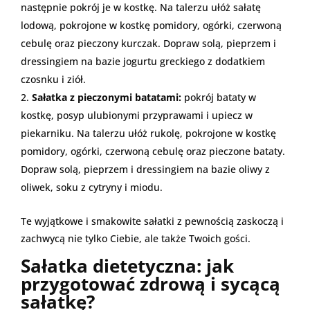
następnie pokrój je w kostkę. Na talerzu ułóż sałatę
lodową, pokrojone w kostkę pomidory, ogórki, czerwoną
cebulę oraz pieczony kurczak. Dopraw solą, pieprzem i
dressingiem na bazie jogurtu greckiego z dodatkiem
czosnku i ziół.
Sałatka z pieczonymi batatami:
pokrój bataty w
kostkę, posyp ulubionymi przyprawami i upiecz w
piekarniku. Na talerzu ułóż rukolę, pokrojone w kostkę
pomidory, ogórki, czerwoną cebulę oraz pieczone bataty.
Dopraw solą, pieprzem i dressingiem na bazie oliwy z
oliwek, soku z cytryny i miodu.
Te wyjątkowe i smakowite sałatki z pewnością zaskoczą i
zachwycą nie tylko Ciebie, ale także Twoich gości.
Sałatka dietetyczna: jak
przygotować zdrową i sycącą
sałatkę?