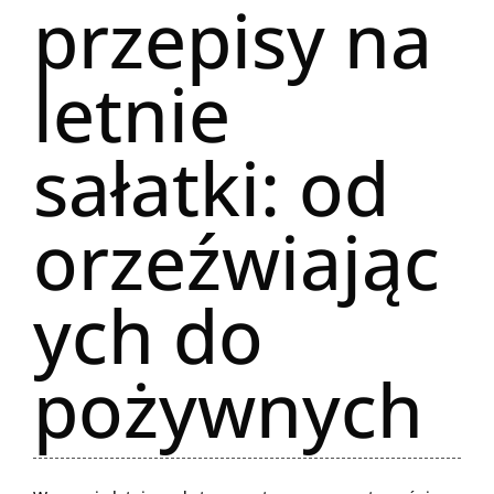
przepisy na
letnie
sałatki: od
orzeźwiając
ych do
pożywnych