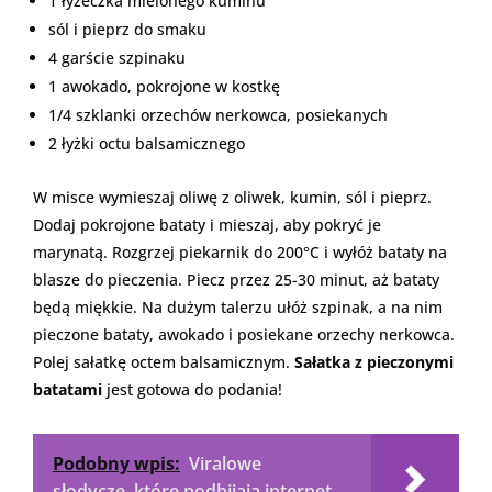
1 łyżeczka mielonego kuminu
sól i pieprz do smaku
4 garście szpinaku
1 awokado, pokrojone w kostkę
1/4 szklanki orzechów nerkowca, posiekanych
2 łyżki octu balsamicznego
W misce wymieszaj oliwę z oliwek, kumin, sól i pieprz.
Dodaj pokrojone bataty i mieszaj, aby pokryć je
marynatą. Rozgrzej piekarnik do 200°C i wyłóż bataty na
blasze do pieczenia. Piecz przez 25-30 minut, aż bataty
będą miękkie. Na dużym talerzu ułóż szpinak, a na nim
pieczone bataty, awokado i posiekane orzechy nerkowca.
Polej sałatkę octem balsamicznym.
Sałatka z pieczonymi
batatami
jest gotowa do podania!
Podobny wpis:
Viralowe
słodycze, które podbijają internet