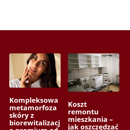
Kompleksowa
Koszt
metamorfoza
remontu
skóry z
mieszkania –
biorewitalizacj
jak oszczędzać