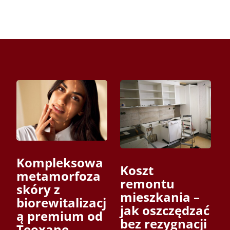
Kompleksowa
Koszt
metamorfoza
remontu
skóry z
mieszkania –
biorewitalizacj
jak oszczędzać
ą premium od
bez rezygnacji
Teoxane