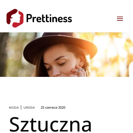
|
25 czerwca 2020
MODA
URODA
Sztuczna