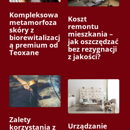
Kompleksowa
Koszt
metamorfoza
remontu
skóry z
mieszkania –
biorewitalizacj
jak oszczędzać
ą premium od
bez rezygnacji
Teoxane
z jakości?
Zalety
Urządzanie
korzystania z