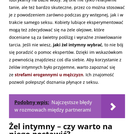
tanie, ale też bardzo skuteczne, przez co można stosować
je z powodzeniem zarówno podczas gry wstępnej, jak i w
trakcie samego seksu. Kobiety lubiące eksperymentować
mogą też zdecydować się na żele olejowe, które
doceniane są za świetny poślizg i wyraźne zniwelowanie
tarcia. Jeśli nie wiesz,
jaki żel intymny wybrać
, to nie bój
się poradzić o pomoc ekspertów. Dzięki im wskazówkom
z pewnością znajdziesz coś dla siebie. Aby korzystanie z
żelów intymnych było przyjemne, warto zapoznać się
ze
strefami erogennymi u mężczyzn
. Ich znajomość
pozwoli polepszyć doznania płynące z seksu.
Podobny wpis:
Najczęstsze błędy
w rozmowach między partnerami
Żel intymny – czy warto na
niego postawić?