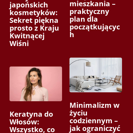
mieszkania –
japońskich
praktyczny
kosmetyków:
plan dla
Sekret piękna
początkującyc
prosto z Kraju
h
Kwitnącej
Wiśni
Minimalizm w
życiu
Keratyna do
codziennym –
Włosów:
jak ograniczyć
Wszystko, co