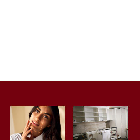
Planując najlepsze miejsca na romantyczny
weekend warto zwrócić uwagę na kilka
kluczowych aspektów, które sprawią, że...