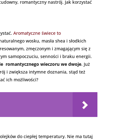
downy, romantyczny nastrój. Jak korzystać
zystać.
Aromatyczne świece to
 naturalnego wosku, masła shea i słodkich
tresowanym, zmęczonym i zmagającym się z
zym samopoczuciu, senności i braku energii.
ie romantycznego wieczoru we dwoje
. Już
ój i zwiększa intymne doznania, stąd też
ać ich możliwości?
 olejków do ciepłej temperatury. Nie ma tutaj