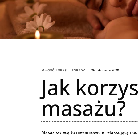
|
26 listopada 2020
MIŁOŚĆ I SEKS
PORADY
Jak korzy
masażu?
Masaż świecą to niesamowicie relaksujący i od