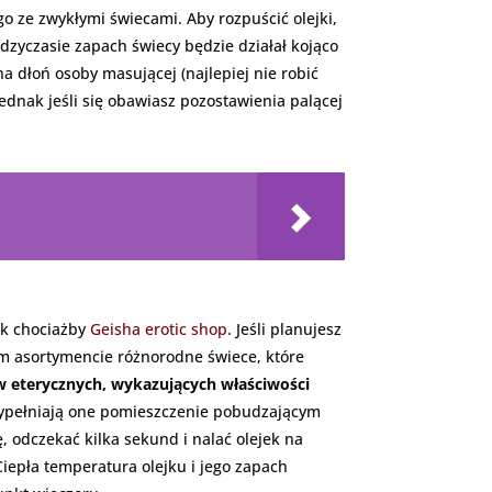
 ze zwykłymi świecami. Aby rozpuścić olejki,
ędzyczasie zapach świecy będzie działał kojąco
a dłoń osoby masującej (najlepiej nie robić
ednak jeśli się obawiasz pozostawienia palącej
ak chociażby
Geisha erotic shop
. Jeśli planujesz
m asortymencie różnorodne świece, które
w eterycznych, wykazujących właściwości
. Wypełniają one pomieszczenie pobudzającym
 odczekać kilka sekund i nalać olejek na
iepła temperatura olejku i jego zapach