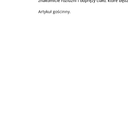
znakomicie rozluźni i odpręży ciało, które bę
Artykuł gościnny.