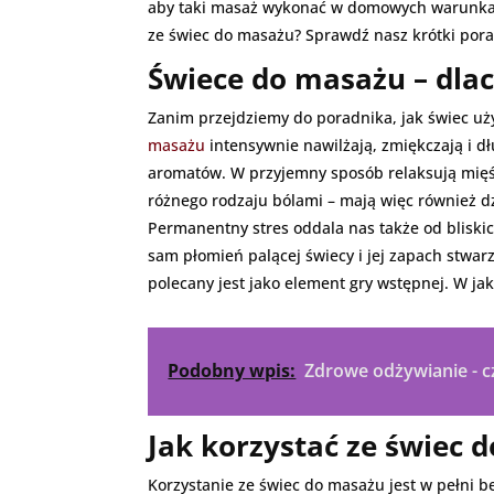
aby taki masaż wykonać w domowych warunkac
ze świec do masażu? Sprawdź nasz krótki pora
Świece do masażu – dla
Zanim przejdziemy do poradnika, jak świec uży
masażu
intensywnie nawilżają, zmiękczają i dł
aromatów. W przyjemny sposób relaksują mię
różnego rodzaju bólami – mają więc również dz
Permanentny stres oddala nas także od blisk
sam płomień palącej świecy i jej zapach stwar
polecany jest jako element gry wstępnej. W ja
Podobny wpis:
Zdrowe odżywianie - 
Jak korzystać ze świec 
Korzystanie ze świec do masażu jest w pełni be