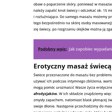
obaw o poparzenie skóry, ponieważ w masażach
należy zapalić knot świecy i odczekać ok. 15 m
i rozluźniająco. Do samego masażu możemy przys
tego bezpośrednio na skórę osoby masowanej). 
się świecy, po rozgrzaniu olejków można ją zg
Podobny wpis:
Jak zapobiec wypadan
Erotyczny masaż świecą
Świece przeznaczone do masażu bez problemu 
używać ich podczas intymnego zbliżenia, war
mogą pomóc urozmaicić Wasze życia erotyczne
afrodyzjaków
. W ich składzie znajdziemy wię
zmysły zapachem, natomiast blask płonącej świ
swoje dłonie. Następnie przechodzimy do maso