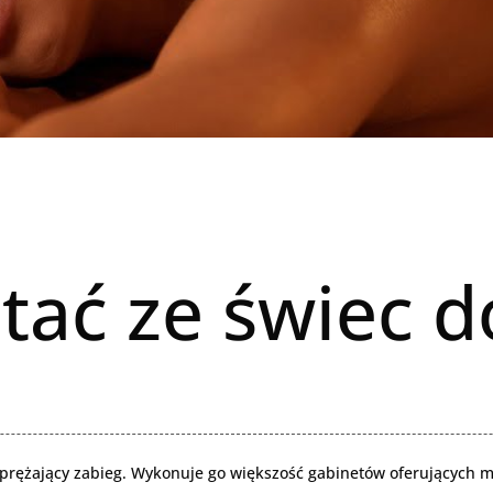
stać ze świec d
prężający zabieg. Wykonuje go większość gabinetów oferujących ma