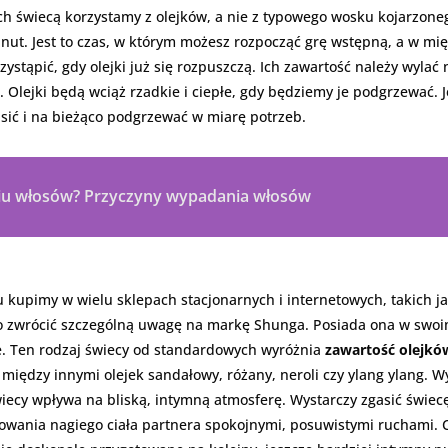
 świecą korzystamy z olejków, a nie z typowego wosku kojarzonego
inut. Jest to czas, w którym możesz rozpocząć grę wstępną, a w mi
tąpić, gdy olejki już się rozpuszczą. Ich zawartość należy wylać n
Olejki będą wciąż rzadkie i ciepłe, gdy będziemy je podgrzewać. J
asić i na bieżąco podgrzewać w miarę potrzeb.
iu włosów? Przyczyny wypadania włosów
kupimy w wielu sklepach stacjonarnych i internetowych, takich j
to zwrócić szczególną uwagę na markę Shunga. Posiada ona w swoi
. Ten rodzaj świecy od standardowych wyróżnia
zawartość olejkó
c między innymi olejek sandałowy, różany, neroli czy ylang ylang
ecy wpływa na bliską, intymną atmosferę. Wystarczy zgasić świecę,
wania nagiego ciała partnera spokojnymi, posuwistymi ruchami. C