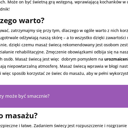
h. Może on być świetną grą wstępną, wprawiającą kochanków w cu
dnik!
czego warto?
wać, zatrzymajmy się przy tym, dlaczego w ogóle warto z nich kor
ugotrwale odżywiają naszą skórę – a to wszystko dzięki zawartości
śnie, dzięki czemu masaż świecą rekomendowany jest osobom zes
iałanie rehabilitacyjne. Zmęczenie obowiązkami odbija się na nas
ich osób. Masaż świecą jest więc dobrym pomysłem na
urozmaicen
zają niepowtarzalną atmosferę. Masaż świecą wprawia w błogi nastr
ki więc sposób korzystać ze świec do masażu, aby w pełni wykorzyst
czy może być smacznie?
do masażu?
zpieczne i łatwe. Zadaniem świecy jest rozpuszczenie i rozgrzanie