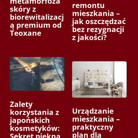
metamorfoza
remontu
skóry z
mieszkania –
biorewitalizacj
jak oszczędzać
ą premium od
bez rezygnacji
Teoxane
z jakości?
Zalety
Urządzanie
korzystania z
mieszkania –
japońskich
praktyczny
kosmetyków:
plan dla
Sekret piękna