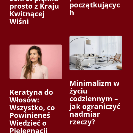
początkującyc
prosto z Kraju
h
Kwitnącej
Wiśni
Minimalizm w
życiu
Keratyna do
codziennym –
Włosów:
jak ograniczyć
Wszystko, co
nadmiar
Powinieneś
rzeczy?
Wiedzieć o
Pielęgnacji