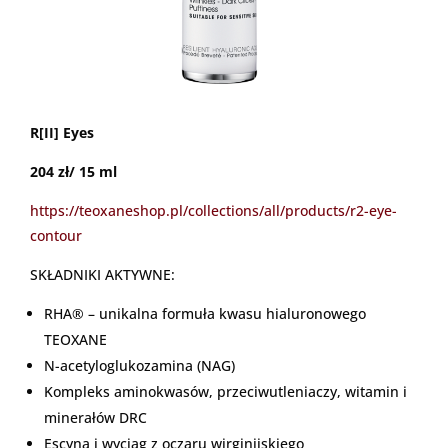
R[II] Eyes
204 zł/ 15 ml
https://teoxaneshop.pl/collections/all/products/r2-eye-
contour
SKŁADNIKI AKTYWNE:
RHA® – unikalna formuła kwasu hialuronowego
TEOXANE
N-acetyloglukozamina (NAG)
Kompleks aminokwasów, przeciwutleniaczy, witamin i
minerałów DRC
Escyna i wyciąg z oczaru wirginijskiego