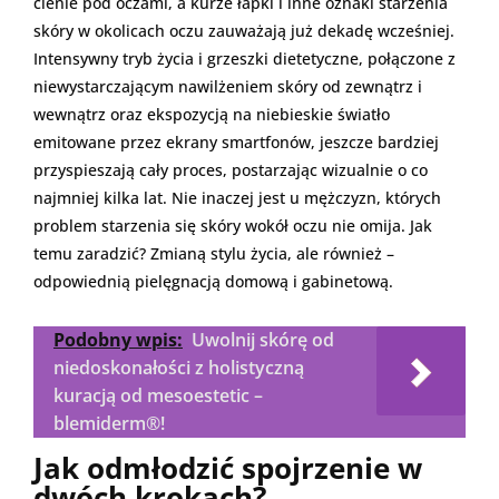
cienie pod oczami, a kurze łapki i inne oznaki starzenia
skóry w okolicach oczu zauważają już dekadę wcześniej.
Intensywny tryb życia i grzeszki dietetyczne, połączone z
niewystarczającym nawilżeniem skóry od zewnątrz i
wewnątrz oraz ekspozycją na niebieskie światło
emitowane przez ekrany smartfonów, jeszcze bardziej
przyspieszają cały proces, postarzając wizualnie o co
najmniej kilka lat. Nie inaczej jest u mężczyzn, których
problem starzenia się skóry wokół oczu nie omija. Jak
temu zaradzić? Zmianą stylu życia, ale również –
odpowiednią pielęgnacją domową i gabinetową.
Podobny wpis:
Uwolnij skórę od
niedoskonałości z holistyczną
kuracją od mesoestetic –
blemiderm®!
Jak odmłodzić spojrzenie w
dwóch krokach?