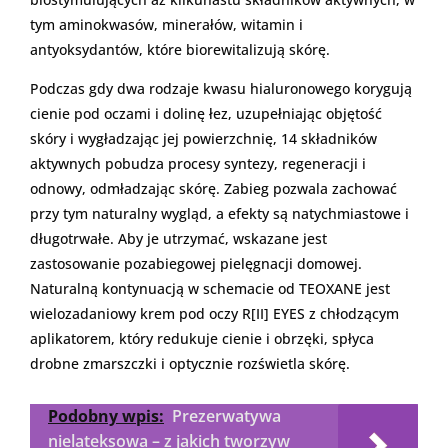
tym aminokwasów, minerałów, witamin i
antyoksydantów, które biorewitalizują skórę.
Podczas gdy dwa rodzaje kwasu hialuronowego korygują
cienie pod oczami i dolinę łez, uzupełniając objętość
skóry i wygładzając jej powierzchnię, 14 składników
aktywnych pobudza procesy syntezy, regeneracji i
odnowy, odmładzając skórę. Zabieg pozwala zachować
przy tym naturalny wygląd, a efekty są natychmiastowe i
długotrwałe. Aby je utrzymać, wskazane jest
zastosowanie pozabiegowej pielęgnacji domowej.
Naturalną kontynuacją w schemacie od TEOXANE jest
wielozadaniowy krem pod oczy R[II] EYES z chłodzącym
aplikatorem, który redukuje cienie i obrzęki, spłyca
drobne zmarszczki i optycznie rozświetla skórę.
Podobny wpis:
Prezerwatywa
nielateksowa – z jakich tworzyw