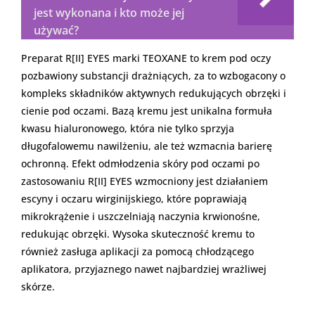
jest wykonana i kto może jej
używać?
Preparat R[II] EYES marki TEOXANE to krem pod oczy
pozbawiony substancji drażniących, za to wzbogacony o
kompleks składników aktywnych redukujących obrzęki i
cienie pod oczami. Bazą kremu jest unikalna formuła
kwasu hialuronowego, która nie tylko sprzyja
długofalowemu nawilżeniu, ale też wzmacnia barierę
ochronną. Efekt odmłodzenia skóry pod oczami po
zastosowaniu R[II] EYES wzmocniony jest działaniem
escyny i oczaru wirginijskiego, które poprawiają
mikrokrążenie i uszczelniają naczynia krwionośne,
redukując obrzęki. Wysoka skuteczność kremu to
również zasługa aplikacji za pomocą chłodzącego
aplikatora, przyjaznego nawet najbardziej wrażliwej
skórze.