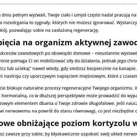
dniu pełnym wyzwań, Twoje ciało i umysł często nadal pracują na
 rozedrgania to sygnały, których nie możesz ignorować. Wystarcz
okój, pozwalając sobie na zasłużoną regenerację.
ięcia na organizm aktywnej zawo
d sukcesów zawodowych po obowiązki domowe – nieustannie wystawia
ie pomaga Ci on mobilizować siły do działania, jednak jego chron
cz lub uciekaj” nawet wtedy, gdy siedzisz bezpiecznie na kanapie.
i nastroju czy uporczywym napięciem mięśniowym, które z czasem
cie blokuje naturalne procesy regeneracyjne Twojego organizmu. 
hormonalną, co w dłuższej perspektywie może prowadzić do wypale
czowym elementem dbania o Twoje zdrowie długofalowe. Jeśli naucz
wi nerwowemu na powrót do stanu równowagi, co jest niezbędne dl
howe obniżające poziom kortyzolu 
asz zawsze przy sobie, by błyskawicznie uspokoić swój układ nerwo