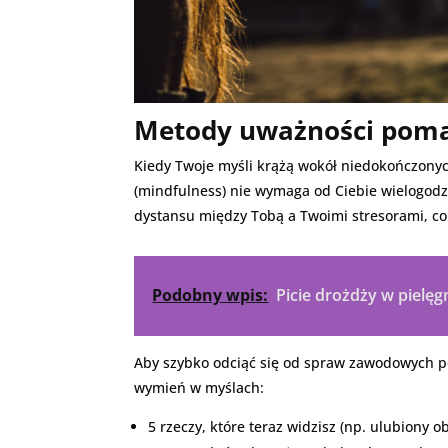
Metody uważności poma
Kiedy Twoje myśli krążą wokół niedokończonych
(mindfulness) nie wymaga od Ciebie wielogodz
dystansu między Tobą a Twoimi stresorami, c
Podobny wpis:
Picie drożdży w pielęg
Aby szybko odciąć się od spraw zawodowych po 
wymień w myślach:
5 rzeczy, które teraz widzisz (np. ulubiony obr