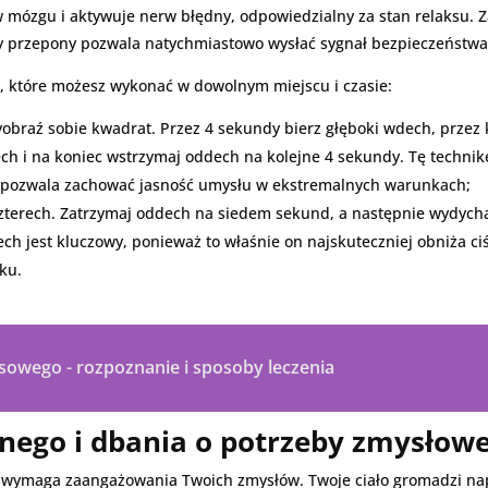
 w mózgu i aktywuje nerw błędny, odpowiedzialny za stan relaksu.
racy przepony pozwala natychmiastowo wysłać sygnał bezpieczeńst
 które możesz wykonać w dowolnym miejscu i czasie:
braź sobie kwadrat. Przez 4 sekundy bierz głęboki wdech, przez 
ch i na koniec wstrzymaj oddech na kolejne 4 sekundy. Tę technik
 i pozwala zachować jasność umysłu w ekstremalnych warunkach;
terech. Zatrzymaj oddech na siedem sekund, a następnie wydycha
ch jest kluczowy, ponieważ to właśnie on najskuteczniej obniża ciś
ku.
sowego - rozpoznanie i sposoby leczenia
znego i dbania o potrzeby zmysłow
wymaga zaangażowania Twoich zmysłów. Twoje ciało gromadzi napi