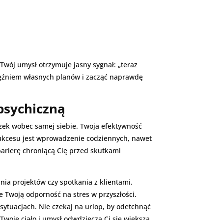
wój umysł otrzymuje jasny sygnał: „teraz
więźniem własnych planów i zacząć naprawdę
psychiczną
iązek wobec samej siebie. Twoja efektywność
 sukcesu jest wprowadzenie codziennych, nawet
barierę chroniącą Cię przed skutkami
ia projektów czy spotkania z klientami.
 Twoją odporność na stres w przyszłości.
sytuacjach. Nie czekaj na urlop, by odetchnąć
 Twoje ciało i umysł odwdzięczą Ci się większą