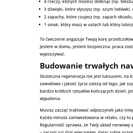
4 rzeczy, których możesz dotknąć (np. tekstu
3 dźwięki, które słyszysz (np. szum lodówki, 
2 zapachy, które czujesz (np. zapach obiadu
1 smak, który masz w ustach lub który lubisz
To ćwiczenie angażuje Twoją korę przedczołow
jestem w domu, jestem bezpieczna, praca zost
wypoczywać.
Budowanie trwałych naw
Skuteczna regeneracja nie jest luksusem, na k
zawodowa i jakość życia zależą od tego, jak s
bardzo krótkich rytuałów kończących dzień. Je
wypalenia.
Musisz zacząć traktować odpoczynek jako inte
Każda minuta zainwestowana w relaks, czy to 
Regularność sprawia, że Twój układ nerwowy st
– zacznij już dziś wieczorem, dając sobie przy