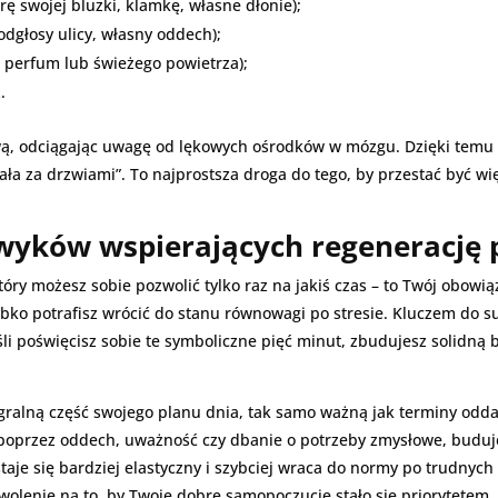
rę swojej bluzki, klamkę, własne dłonie);
odgłosy ulicy, własny oddech);
, perfum lub świeżego powietrza);
.
ą, odciągając uwagę od lękowych ośrodków w mózgu. Dzięki temu T
ała za drzwiami”. To najprostsza droga do tego, by przestać być 
yków wspierających regenerację 
tóry możesz sobie pozwolić tylko raz na jakiś czas – to Twój obow
zybko potrafisz wrócić do stanu równowagi po stresie. Kluczem do
śli poświęcisz sobie te symboliczne pięć minut, zbudujesz solidną 
gralną część swojego planu dnia, tak samo ważną jak terminy oddan
poprzez oddech, uważność czy dbanie o potrzeby zmysłowe, buduje
aje się bardziej elastyczny i szybciej wraca do normy po trudnych 
zwolenie na to, by Twoje dobre samopoczucie stało się priorytetem.