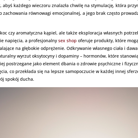
t, abyś każdego wieczoru znalazła chwilę na stymulację, która przy
do zachowania równowagi emocjonalnej, a jego brak często prowadz
 koc czy aromatyczna kąpiel, ale także eksploracja własnych potrze
 napięcia, a profesjonalny
sex shop
oferuje produkty, które mog
walające na głębokie odprężenie. Odkrywanie własnego ciała i dawa
aturalny wyrzut oksytocyny i dopaminy – hormonów, które stanowią
iej postrzegane jako element dbania o zdrowie psychiczne i fizycz
cia, co przekłada się na lepsze samopoczucie w każdej innej sferze
ój spokój ducha.