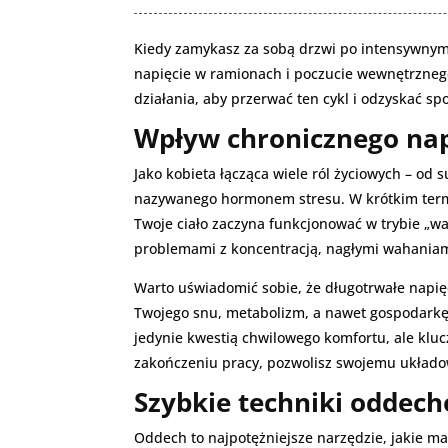
Kiedy zamykasz za sobą drzwi po intensywnym 
napięcie w ramionach i poczucie wewnętrznego
działania, aby przerwać ten cykl i odzyskać sp
Wpływ chronicznego nap
Jako kobieta łącząca wiele ról życiowych – o
nazywanego hormonem stresu. W krótkim termin
Twoje ciało zaczyna funkcjonować w trybie „wal
problemami z koncentracją, nagłymi wahaniam
Warto uświadomić sobie, że długotrwałe napię
Twojego snu, metabolizm, a nawet gospodarkę 
jedynie kwestią chwilowego komfortu, ale klu
zakończeniu pracy, pozwolisz swojemu układo
Szybkie techniki oddec
Oddech to najpotężniejsze narzędzie, jakie m