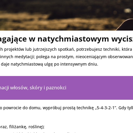
gające w natychmiastowym wycisz
 projektów lub jutrzejszych spotkań, potrzebujesz techniki, która 
innych medytacji; polega na prostym, nieoceniającym obserwowani
o daje natychmiastową ulgę po intensywnym dniu.
nacji włosów, skóry i paznokci
powrocie do domu, wypróbuj prostą technikę „5-4-3-2-1”. Gdy tylko
az, filiżankę, roślinę);