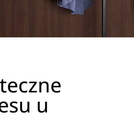
uteczne
esu u