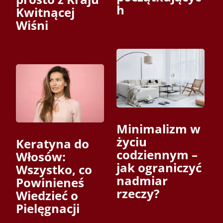
h
Kwitnącej
Wiśni
Minimalizm w
życiu
Keratyna do
codziennym –
Włosów:
jak ograniczyć
Wszystko, co
nadmiar
Powinieneś
rzeczy?
Wiedzieć o
Pielęgnacji