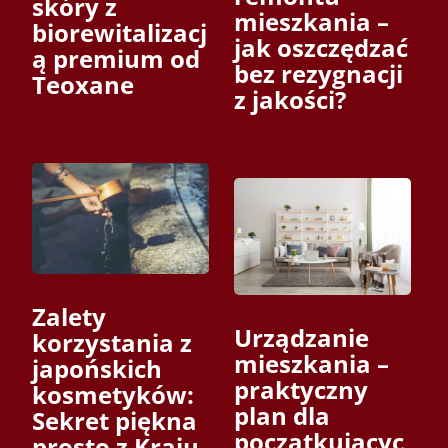
skóry z
mieszkania –
biorewitalizacj
jak oszczędzać
ą premium od
bez rezygnacji
Teoxane
z jakości?
Zalety
Urządzanie
korzystania z
mieszkania –
japońskich
praktyczny
kosmetyków:
plan dla
Sekret piękna
początkującyc
prosto z Kraju