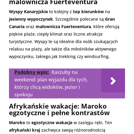
malownicza Fuerteventura
Wyspy Kanaryjskie
to kolejny z
top kierunków
na
jesienny wypoczynek
. Szczególnie polecane są
Gran
Canaria
oraz
malownicza Fuerteventura
, które oferują
piękne plaże, ciepły klimat oraz liczne atrakcje
turystyczne. Wyspy te są idealne dla osób szukających
relaksu na plaży, ale także dla miłośników aktywnego
wypoczynku, takiego jak trekking czy windsurfing.
Podobny wpis:
Kaszuby na
weekend: plan wyjazdu dla tych,
którzy chcą widoków, jezior i
spokoju
Afrykańskie wakacje: Maroko
egzotyczne i pełne kontrastów
Maroko
to
egzotyczne wakacje
w zasięgu ręki. Ten
afrykański kraj
zachwyca swoją różnorodnością