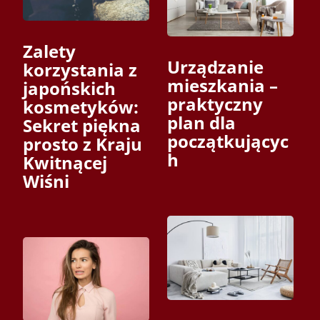
Zalety
Urządzanie
korzystania z
mieszkania –
japońskich
praktyczny
kosmetyków:
plan dla
Sekret piękna
początkującyc
prosto z Kraju
h
Kwitnącej
Wiśni