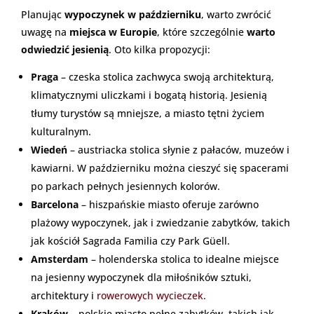
Planując
wypoczynek w październiku
, warto zwrócić
uwagę na
miejsca w Europie
, które szczególnie
warto
odwiedzić jesienią
. Oto kilka propozycji:
Praga
– czeska stolica zachwyca swoją architekturą,
klimatycznymi uliczkami i bogatą historią. Jesienią
tłumy turystów są mniejsze, a miasto tętni życiem
kulturalnym.
Wiedeń
– austriacka stolica słynie z pałaców, muzeów i
kawiarni. W październiku można cieszyć się spacerami
po parkach pełnych jesiennych kolorów.
Barcelona
– hiszpańskie miasto oferuje zarówno
plażowy wypoczynek, jak i zwiedzanie zabytków, takich
jak kościół Sagrada Familia czy Park Güell.
Amsterdam
– holenderska stolica to idealne miejsce
na jesienny wypoczynek dla miłośników sztuki,
architektury i
rowerowych wycieczek
.
Kraków
– polskie miasto pełne zabytków, takich jak