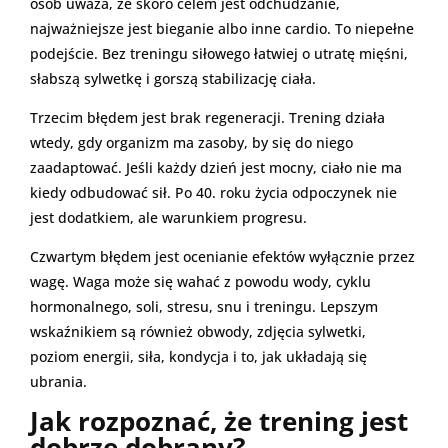
osób uważa, że skoro celem jest odchudzanie,
najważniejsze jest bieganie albo inne cardio. To niepełne
podejście. Bez treningu siłowego łatwiej o utratę mięśni,
słabszą sylwetkę i gorszą stabilizację ciała.
Trzecim błędem jest brak regeneracji. Trening działa
wtedy, gdy organizm ma zasoby, by się do niego
zaadaptować. Jeśli każdy dzień jest mocny, ciało nie ma
kiedy odbudować sił. Po 40. roku życia odpoczynek nie
jest dodatkiem, ale warunkiem progresu.
Czwartym błędem jest ocenianie efektów wyłącznie przez
wagę. Waga może się wahać z powodu wody, cyklu
hormonalnego, soli, stresu, snu i treningu. Lepszym
wskaźnikiem są również obwody, zdjęcia sylwetki,
poziom energii, siła, kondycja i to, jak układają się
ubrania.
Jak rozpoznać, że trening jest
dobrze dobrany?