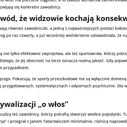
rozwijają się konkretni zawodnicy.
owód, że widzowie kochają konsek
ją również zawodniczki, a jedną z najważniejszych postaci kobiece
ng po raz czwarty, a już wcześniej wielokrotnie udowadniała, że na
 nie tylko efektowne zwycięstwa, ale też sportowców, którzy potr
latego, że jej obecność na torze oznacza realną jakość. Gdy pojawia
am przypadkiem.
ającego. Pokazują, że sporty przeszkodowe nie są wyłącznie dome
wdę przygotowanych, systematycznych i odpornych psychicznie. Dla 
rywalizacji „o włos”
zą też zawodnicy, którzy potrafią stworzyć wielkie pojedynki. T
inja” i przegrał z Janem Tatarowiczem minimalnie, różnicą naprawdę