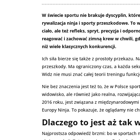
W świecie sportu nie brakuje dyscyplin, któr
rywalizacja ninja i sporty przeszkodowe. To
ciało, ale też refleks, spryt, precyzja i odp
reagować i zachować zimną krew w chwili, gdy
niż wiele klasycznych konkurencji.
Ich siła bierze się także z prostoty przekazu
przeszkody. Ma ograniczony czas, a każda seku
Widz nie musi znać całej teorii treningu funk
Nie bez znaczenia jest też to, że w Polsce spo
widowisko, ale również jako realna, rozwijając
2016 roku, jest związana z międzynarodowymi
Europy Ninja. To pokazuje, że oglądamy nie chw
Dlaczego to jest aż tak 
Najprostsza odpowiedź brzmi: bo w sportach n