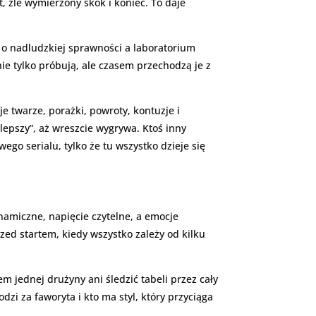
, źle wymierzony skok i koniec. To daje
i o nadludzkiej sprawności a laboratorium
e tylko próbują, ale czasem przechodzą je z
 twarze, porażki, powroty, kontuzje i
jlepszy”, aż wreszcie wygrywa. Ktoś inny
go serialu, tylko że tu wszystko dzieje się
namiczne, napięcie czytelne, a emocje
zed startem, kiedy wszystko zależy od kilku
m jednej drużyny ani śledzić tabeli przez cały
dzi za faworyta i kto ma styl, który przyciąga