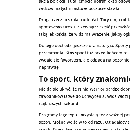
akcja po akcji. Tutaj emocja potrafi eksplodow
widzowi natychmiastowe poczucie stawki.
Druga rzecz to skala trudności. Tory ninja ro
sportowego stresu. Z zewnątrz część przeszkó
taką lekkością, że widz ma wrażenie, jakby ogl
Do tego dochodzi jeszcze dramaturgia. Sporty 
przełamania. Ktoś spadł tuż przed końcem rok t
wydaje się faworytem, ale odpada na pozornie 
naprawdę.
To sport, który znakomi
Nie da się ukryć, że Ninja Warrior bardzo dob
zawodników łatwe do uchwycenia. Widz widzi po
najbliższych sekund.
Programy tego typu korzystają też z ważnej pr
sezon. Można wejść w to od razu. Oglądający sz
wzrok. Dzięki temu próg wejścia jest niski, al