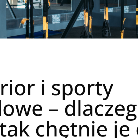
ior i sporty
owe – dlacze
tak chętnie je