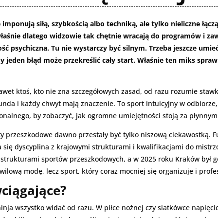
e imponują siłą, szybkością albo techniką, ale tylko nieliczne ł
 właśnie dlatego widzowie tak chętnie wracają do programów i za
orność psychiczna. Tu nie wystarczy być silnym. Trzeba jeszcze umi
 jeden błąd może przekreślić cały start. Właśnie ten miks spraw
. Nawet ktoś, kto nie zna szczegółowych zasad, od razu rozumie st
nda i każdy chwyt mają znaczenie. To sport intuicyjny w odbiorze
cjonalnego, by zobaczyć, jak ogromne umiejętności stoją za płynny
rty przeszkodowe dawno przestały być tylko niszową ciekawostką. Fu
a się dyscyplina z krajowymi strukturami i kwalifikacjami do mistr
 strukturami sportów przeszkodowych, a w 2025 roku Kraków był g
ilową modę, lecz sport, który coraz mocniej się organizuje i profes
wciągające?
inja wszystko widać od razu. W piłce nożnej czy siatkówce napięci