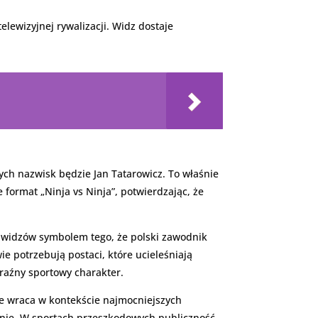
elewizyjnej rywalizacji. Widz dostaje
zych nazwisk będzie Jan Tatarowicz. To właśnie
format „Ninja vs Ninja”, potwierdzając, że
a widzów symbolem tego, że polski zawodnik
e potrzebują postaci, które ucieleśniają
yraźny sportowy charakter.
nie wraca w kontekście najmocniejszych
wanie. W sportach przeszkodowych publiczność