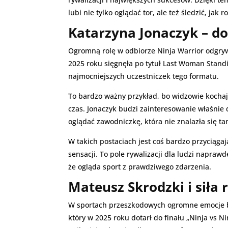
lubi nie tylko oglądać tor, ale też śledzić, jak 
Katarzyna Jonaczyk – d
Ogromną rolę w odbiorze Ninja Warrior odgrywa
2025 roku sięgnęła po tytuł Last Woman Standi
najmocniejszych uczestniczek tego formatu.
To bardzo ważny przykład, bo widzowie kochają
czas. Jonaczyk budzi zainteresowanie właśnie d
oglądać zawodniczkę, która nie znalazła się t
W takich postaciach jest coś bardzo przyciąg
sensacji. To pole rywalizacji dla ludzi napra
że ogląda sport z prawdziwego zdarzenia.
Mateusz Skrodzki i siła 
W sportach przeszkodowych ogromne emocje bud
który w 2025 roku dotarł do finału „Ninja vs N