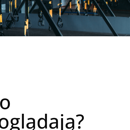
go
 oglądają?