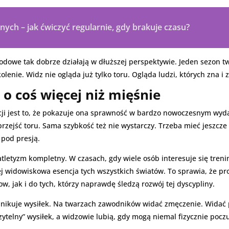
ych – jak ćwiczyć regularnie, gdy brakuje czasu?
odowe tak dobrze działają w dłuższej perspektywie. Jeden sezon tw
lenie. Widz nie ogląda już tylko toru. Ogląda ludzi, których zna i 
o coś więcej niż mięśnie
ji jest to, że pokazuje ona sprawność w bardzo nowoczesnym wydan
przejść toru. Sama szybkość też nie wystarczy. Trzeba mieć jeszcz
 pod presją.
atletyzm kompletny. W czasach, gdy wiele osób interesuje się tren
iej widowiskowa esencja tych wszystkich światów. To sprawia, że p
, jak i do tych, którzy naprawdę śledzą rozwój tej dyscypliny.
nikuje wysiłek. Na twarzach zawodników widać zmęczenie. Widać p
telny” wysiłek, a widzowie lubią, gdy mogą niemal fizycznie poczu