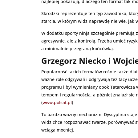
najlepiej pokazują, dlaczego ten format tak m
Skrodzki reprezentuje ten typ zawodnika, który
starcia, w którym widz naprawdę nie wie, jak
W dodatku sporty ninja szczególnie premiują 
agresywnie, ale z kontrolą. Trzeba umieć ryz
a minimalnie przegraną końcówką.
Grzegorz Niecko i Wojci
Popularność takich formatów rośnie także dlat
ważne role odgrywali i odgrywają też tacy ucz
programu i był wymieniany obok Tatarowicza w 
tempem i regularnością, a później znalazł s
(
www.polsat.pl
)
To bardzo ważny mechanizm. Dyscyplina staje 
Widz chce rozpoznawać twarze, porównywać styl
wciąga mocniej.