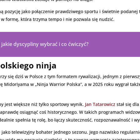
lną pozycję jako połączenie prawdziwego sportu i świetnie podanej t
w formę, która trzyma tempo i nie pozwala się nudzić.
 jakie dyscypliny wybrać i co ćwiczyć?
olskiego ninja
rzy się dziś w Polsce z tym formatem rywalizacji, jednym z pierws
ę Midoriyama w „Ninja Warrior Polska”, a w 2025 roku wygrał także 
ny jest większe niż tylko sportowy wynik.
Jan Tatarowicz
stał się dl
naprawdę osiągnąć coś historycznego. W takich programach widzowi
dealnie spełnia tę rolę, bo łączy skuteczność, rozpoznawalność i w
ie jako telewizyjny bohater jednego sezonu. Jego nazwisko regular
temu widz ma poczucie ciągłości, a to zawsze wzmacnia zaintereso