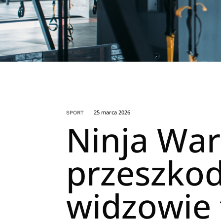
25 marca 2026
SPORT
Ninja Warr
przeszkod
widzowie 