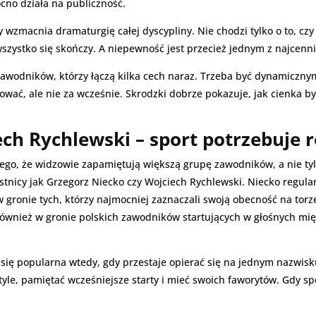
ocno działa na publiczność.
 wzmacnia dramaturgię całej dyscypliny. Nie chodzi tylko o to, czy 
 wszystko się skończy. A niepewność jest przecież jednym z najce
zawodników, którzy łączą kilka cech naraz. Trzeba być dynamiczny
ykować, ale nie za wcześnie. Skrodzki dobrze pokazuje, jak cienk
ech Rychlewski – sport potrzebuje
ego, że widzowie zapamiętują większą grupę zawodników, a nie tylk
estnicy jak Grzegorz Niecko czy Wojciech Rychlewski. Niecko regu
gronie tych, którzy najmocniej zaznaczali swoją obecność na torze
ię również w gronie polskich zawodników startujących w głośnych
się popularna wtedy, gdy przestaje opierać się na jednym nazwis
e, pamiętać wcześniejsze starty i mieć swoich faworytów. Gdy spo