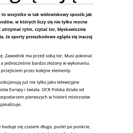
ączą to wszystko w tak widowiskowy sposób jak
wodów, w których liczy się nie tylko mocne
eć utrzymać rytm, czytać tor, błyskawicznie
ia, że sporty przeszkodowe ogląda się inaczej
awkę. Zawodnik ma przed sobą tor. Musi pokonać
, a jednocześnie bardzo złożony w wykonaniu.
m przejściem przez kolejne elementy.
nkcjonują już nie tylko jako telewizyjne
zostw Europy i świata. OCR Polska działa od
ospodarzem pierwszych w historii mistrzostw
jonalizuje.
e buduje się czasem długo, punkt po punkcie,