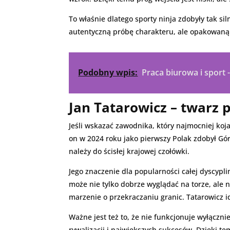
To właśnie dlatego sporty ninja zdobyły tak si
autentyczną próbę charakteru, ale opakowaną 
Podobny wpis:
Praca biurowa i sport -
Jan Tatarowicz – twarz p
Jeśli wskazać zawodnika, który najmocniej koja
on w 2024 roku jako pierwszy Polak zdobył Gór
należy do ścisłej krajowej czołówki.
Jego znaczenie dla popularności całej dyscypli
może nie tylko dobrze wyglądać na torze, ale 
marzenie o przekraczaniu granic. Tatarowicz i
Ważne jest też to, że nie funkcjonuje wyłączn
rywalizacji i największych sukcesów. Dzięki 