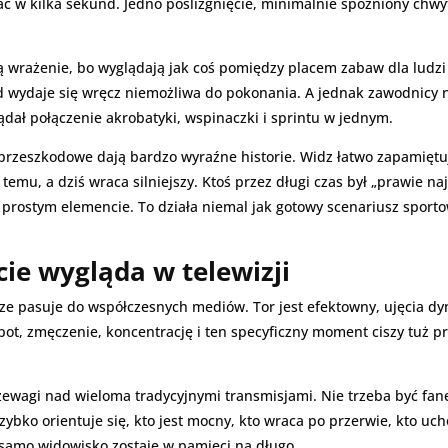
ać w kilka sekund. Jedno poślizgnięcie, minimalnie spóźniony chwyt
bią wrażenie, bo wyglądają jak coś pomiędzy placem zabaw dla ludz
d wydaje się wręcz niemożliwa do pokonania. A jednak zawodnicy ni
ądał połączenie akrobatyki, wspinaczki i sprintu w jednym.
przeszkodowe dają bardzo wyraźne historie. Widz łatwo zapamiętuje
emu, a dziś wraca silniejszy. Ktoś przez długi czas był „prawie na
prostym elemencie. To działa niemal jak gotowy scenariusz sportowe
cie wygląda w telewizji
rze pasuje do współczesnych mediów. Tor jest efektowny, ujęcia dy
t, zmęczenie, koncentrację i ten specyficzny moment ciszy tuż pr
zewagi nad wieloma tradycyjnymi transmisjami. Nie trzeba być fane
ybko orientuje się, kto jest mocny, kto wraca po przerwie, kto ucho
e samo widowisko zostaje w pamięci na długo.