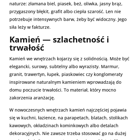
naturze: złamana biel, piasek, beż, oliwka, jasny brąz,
przygaszony błękit, grafit albo ciepła szarość. Len nie
potrzebuje intensywnych barw, żeby być widoczny. Jego
siła leży w fakturze.
Kamień — szlachetność i
trwałość
Kamień we wnętrzach kojarzy się z solidnością. Może być
elegancki, surowy, subtelny albo wyrazisty. Marmur,
granit, trawertyn, łupek, piaskowiec czy konglomeraty
inspirowane naturalnym kamieniem wprowadzają do
domu poczucie trwałości. To materiał, który mocno
zakorzenia aranżację.
W nowoczesnych wnętrzach kamień najczęściej pojawia
się w kuchni, łazience, na parapetach, blatach, stolikach
kawowych, okładzinach kominkowych albo detalach
dekoracyjnych. Nie zawsze trzeba stosować go na dużej