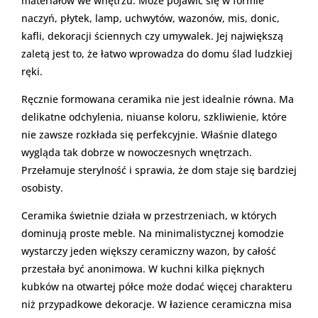
materiałów we wnętrzu. Może pojawić się w formie
naczyń, płytek, lamp, uchwytów, wazonów, mis, donic,
kafli, dekoracji ściennych czy umywalek. Jej największą
zaletą jest to, że łatwo wprowadza do domu ślad ludzkiej
ręki.
Ręcznie formowana ceramika nie jest idealnie równa. Ma
delikatne odchylenia, niuanse koloru, szkliwienie, które
nie zawsze rozkłada się perfekcyjnie. Właśnie dlatego
wygląda tak dobrze w nowoczesnych wnętrzach.
Przełamuje sterylność i sprawia, że dom staje się bardziej
osobisty.
Ceramika świetnie działa w przestrzeniach, w których
dominują proste meble. Na minimalistycznej komodzie
wystarczy jeden większy ceramiczny wazon, by całość
przestała być anonimowa. W kuchni kilka pięknych
kubków na otwartej półce może dodać więcej charakteru
niż przypadkowe dekoracje. W łazience ceramiczna misa