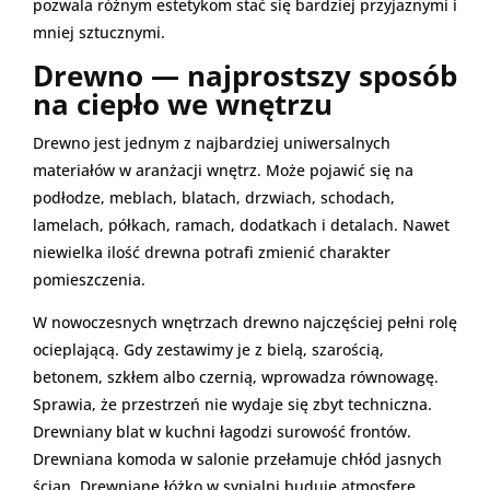
pozwala różnym estetykom stać się bardziej przyjaznymi i
mniej sztucznymi.
Drewno — najprostszy sposób
na ciepło we wnętrzu
Drewno jest jednym z najbardziej uniwersalnych
materiałów w aranżacji wnętrz. Może pojawić się na
podłodze, meblach, blatach, drzwiach, schodach,
lamelach, półkach, ramach, dodatkach i detalach. Nawet
niewielka ilość drewna potrafi zmienić charakter
pomieszczenia.
W nowoczesnych wnętrzach drewno najczęściej pełni rolę
ocieplającą. Gdy zestawimy je z bielą, szarością,
betonem, szkłem albo czernią, wprowadza równowagę.
Sprawia, że przestrzeń nie wydaje się zbyt techniczna.
Drewniany blat w kuchni łagodzi surowość frontów.
Drewniana komoda w salonie przełamuje chłód jasnych
ścian. Drewniane łóżko w sypialni buduje atmosferę