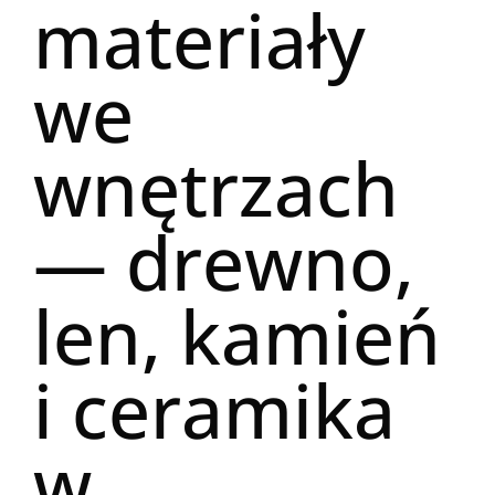
materiały
we
wnętrzach
— drewno,
len, kamień
i ceramika
w