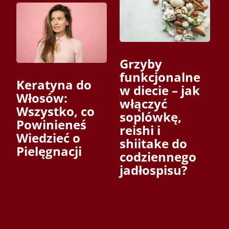
Grzyby
funkcjonalne
Keratyna do
w diecie – jak
Włosów:
włączyć
Wszystko, co
soplówkę,
Powinieneś
reishi i
Wiedzieć o
shiitake do
Pielęgnacji
codziennego
jadłospisu?