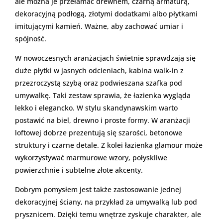
ale można je przełamać drewnem, czarną armaturą,
dekoracyjną podłogą, złotymi dodatkami albo płytkami
imitującymi kamień. Ważne, aby zachować umiar i
spójność.
W nowoczesnych aranżacjach świetnie sprawdzają się
duże płytki w jasnych odcieniach, kabina walk-in z
przezroczystą szybą oraz podwieszana szafka pod
umywalkę. Taki zestaw sprawia, że łazienka wygląda
lekko i elegancko. W stylu skandynawskim warto
postawić na biel, drewno i proste formy. W aranżacji
loftowej dobrze prezentują się szarości, betonowe
struktury i czarne detale. Z kolei łazienka glamour może
wykorzystywać marmurowe wzory, połyskliwe
powierzchnie i subtelne złote akcenty.
Dobrym pomysłem jest także zastosowanie jednej
dekoracyjnej ściany, na przykład za umywalką lub pod
prysznicem. Dzięki temu wnętrze zyskuje charakter, ale