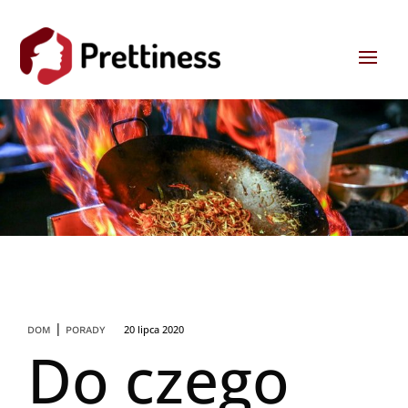
|
20 lipca 2020
DOM
PORADY
Do czego