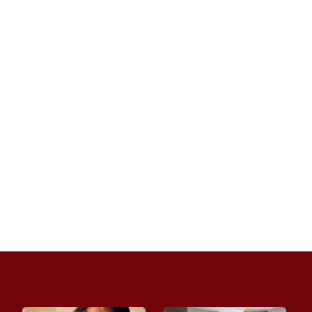
Pierwsze samodzielne urządzanie mieszkania
może być ekscytujące, ale też przytłaczające.
Trzeba podjąć wiele decyzji...