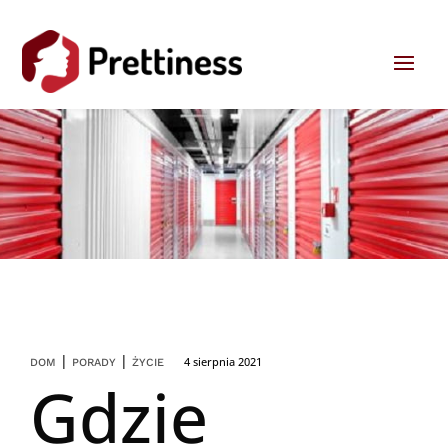
|
|
4 sierpnia 2021
DOM
PORADY
ŻYCIE
Gdzie