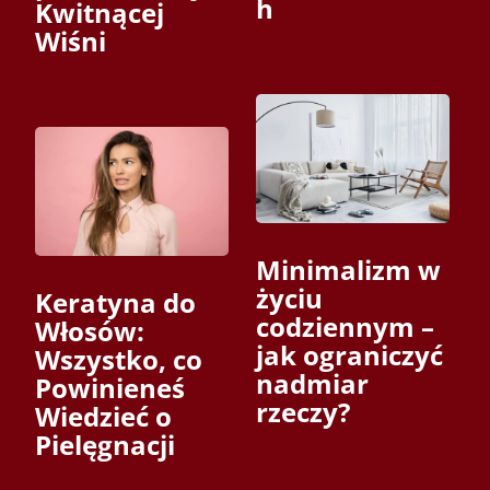
h
Kwitnącej
Wiśni
Minimalizm w
życiu
Keratyna do
codziennym –
Włosów:
jak ograniczyć
Wszystko, co
nadmiar
Powinieneś
rzeczy?
Wiedzieć o
Pielęgnacji