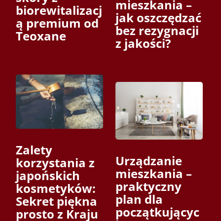
mieszkania –
biorewitalizacj
jak oszczędzać
ą premium od
bez rezygnacji
Teoxane
z jakości?
Zalety
Urządzanie
korzystania z
mieszkania –
japońskich
praktyczny
kosmetyków:
plan dla
Sekret piękna
początkującyc
prosto z Kraju