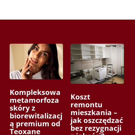
Kompleksowa
Koszt
metamorfoza
remontu
skóry z
mieszkania –
biorewitalizacj
jak oszczędzać
ą premium od
bez rezygnacji
Teoxane