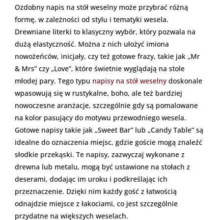
Ozdobny napis na stół weselny może przybrać różną
formę, w zależności od stylu i tematyki wesela.
Drewniane literki to klasyczny wybór, który pozwala na
dużą elastyczność. Można z nich ułożyć imiona
nowożeńców, inicjały, czy też gotowe frazy, takie jak „Mr
& Mrs” czy „Love”, które świetnie wyglądają na stole
młodej pary. Tego typu
napisy na stół weselny
doskonale
wpasowują się w rustykalne, boho, ale też bardziej
nowoczesne aranżacje, szczególnie gdy są pomalowane
na kolor pasujący do motywu przewodniego wesela.
Gotowe napisy takie jak „Sweet Bar” lub „Candy Table” są
idealne do oznaczenia miejsc, gdzie goście mogą znaleźć
słodkie przekąski. Te napisy, zazwyczaj wykonane z
drewna lub metalu, mogą być ustawione na stołach z
deserami, dodając im uroku i podkreślając ich
przeznaczenie. Dzięki nim każdy gość z łatwością
odnajdzie miejsce z łakociami, co jest szczególnie
przydatne na większych weselach.