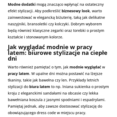
Modne dodatki
mogą znacząco wpłynąć na ostateczny
efekt stylizacji. Aby podkreślić
biznesowy look
, warto
zainwestować w elegancką biżuterię, taką jak delikatne
naszyjniki, bransoletki czy kolczyki. Dobrym wyborem
będą również klasyczne zegarki oraz torebki o prostym
kształcie i stonowanym kolorze.
Jak wyglądać modnie w pracy
latem: biurowe stylizacje na ciepłe
dni
Warto również pamiętać o tym, jak
modnie wyglądać
w
pracy latem
. W upalne dni można postawić na lżejsze
tkaniny, takie jak bawełna czy len. Przykłady letnich
stylizacji do
biura latem
to np. lniana sukienka o prostym
kroju z eleganckimi sandałami na obcasie czy lekka
bawełniana koszula z jasnymi spodniami i espadrylami.
Pamiętaj jednak, aby zawsze dostosować stylizację do
obowiązującego dress code w miejscu pracy.