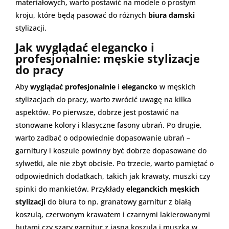
materiałowych, warto postawić na modele o prostym
kroju, które będą pasować do różnych
biura damski
stylizacji.
Jak wyglądać elegancko i
profesjonalnie: męskie stylizacje
do pracy
Aby
wyglądać profesjonalnie
i
elegancko
w męskich
stylizacjach do pracy, warto zwrócić uwagę na kilka
aspektów. Po pierwsze, dobrze jest postawić na
stonowane kolory i klasyczne fasony ubrań. Po drugie,
warto zadbać o odpowiednie dopasowanie ubrań –
garnitury i koszule powinny być dobrze dopasowane do
sylwetki, ale nie zbyt obcisłe. Po trzecie, warto pamiętać o
odpowiednich dodatkach, takich jak krawaty, muszki czy
spinki do mankietów. Przykłady
eleganckich męskich
stylizacji
do biura to np. granatowy garnitur z białą
koszulą, czerwonym krawatem i czarnymi lakierowanymi
butami czy szary garnitur z jasną koszulą i muszką w