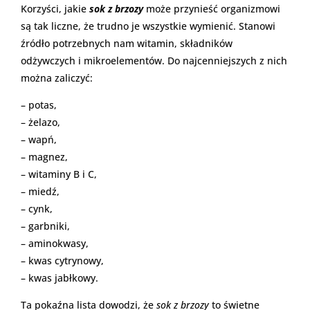
Korzyści, jakie
sok z brzozy
może przynieść organizmowi
są tak liczne, że trudno je wszystkie wymienić. Stanowi
źródło potrzebnych nam witamin, składników
odżywczych i mikroelementów. Do najcenniejszych z nich
można zaliczyć:
– potas,
– żelazo,
– wapń,
– magnez,
– witaminy B i C,
– miedź,
– cynk,
– garbniki,
– aminokwasy,
– kwas cytrynowy,
– kwas jabłkowy.
Ta pokaźna lista dowodzi, że
sok z brzozy
to świetne