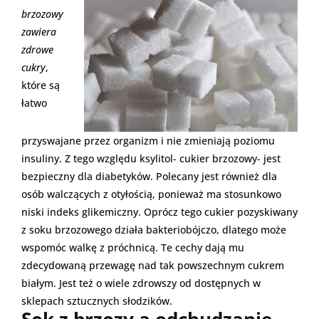
brzozowy
zawiera
zdrowe
cukry
,
które są
łatwo
przyswajane przez organizm i nie zmieniają poziomu
insuliny. Z tego względu ksylitol- cukier brzozowy- jest
bezpieczny dla diabetyków. Polecany jest również dla
osób walczących z otyłością, ponieważ ma stosunkowo
niski indeks glikemiczny. Oprócz tego cukier pozyskiwany
z soku brzozowego działa bakteriobójczo, dlatego może
wspomóc walkę z próchnicą. Te cechy dają mu
zdecydowaną przewagę nad tak powszechnym cukrem
białym. Jest też o wiele zdrowszy od dostępnych w
sklepach sztucznych słodzików.
Sok z brzozy a odchudzanie