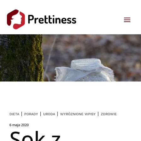
|
|
|
|
DIETA
PORADY
URODA
WYRÓZNIONE WPISY
ZDROWIE
6 maja 2020
Sok z