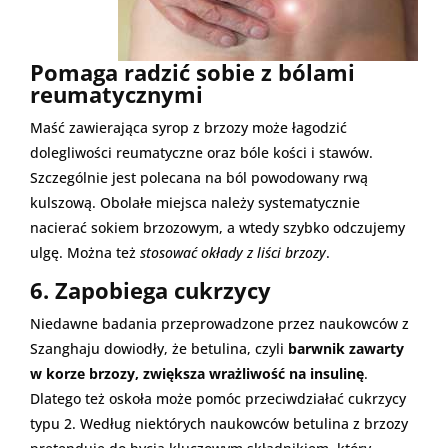
Pomaga radzić sobie z bólami
reumatycznymi
Maść zawierająca syrop z brzozy może łagodzić
dolegliwości reumatyczne oraz bóle kości i stawów.
Szczególnie jest polecana na ból powodowany rwą
kulszową. Obolałe miejsca należy systematycznie
nacierać sokiem brzozowym, a wtedy szybko odczujemy
ulgę. Można też
stosować okłady z liści brzozy
.
6. Zapobiega cukrzycy
Niedawne badania przeprowadzone przez naukowców z
Szanghaju dowiodły, że betulina, czyli
barwnik zawarty
w korze brzozy, zwiększa wrażliwość na insulinę
.
Dlatego też oskoła może pomóc przeciwdziałać cukrzycy
typu 2. Według niektórych naukowców betulina z brzozy