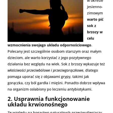
w okresie
jesienno-
zimowym
warto pić
sok z
brzozy w
celu
wzmocnienia swojego układu odpornościowego
.
Polecany jest szczególnie osobom starszym oraz małym
dzieciom, ale warto korzystać z jego pozytywnego
działania bez względu na wiek. Sok z brzozy wykazuje też
właściwości przeciwbólowe i przeciwgorączkowe
, dlatego
pomaga uporać się z objawami grypy, takimi jak
gorączka, czy ból gardła i mięśni. Ponadto dobrze wpływa
na organizm osłabiony po leczeniu antybiotykami.
2. Usprawnia funkcjonowanie
układu krwionośnego
Ze względu na bogactwo naturalnych przeciwutleniaczy