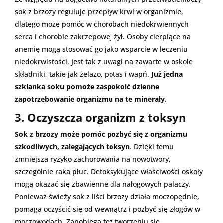
sok z brzozy reguluje przepływ krwi w organizmie,
dlatego może pomóc w chorobach niedokrwiennych
serca i chorobie zakrzepowej żył. Osoby cierpiące na
anemię mogą stosować go jako wsparcie w leczeniu
niedokrwistości. Jest tak z uwagi na zawarte w oskole
składniki, takie jak żelazo, potas i wapń.
Już jedna
szklanka soku pomoże zaspokoić dzienne
zapotrzebowanie organizmu na te minerały
.
3. Oczyszcza organizm z toksyn
Sok z brzozy może pomóc pozbyć się z organizmu
szkodliwych, zalegających toksyn
. Dzięki temu
zmniejsza ryzyko zachorowania na nowotwory,
szczególnie raka płuc. Detoksykujące właściwości oskoły
mogą okazać się zbawienne dla nałogowych palaczy.
Ponieważ świeży sok z liści brzozy działa moczopędnie,
pomaga oczyścić się od wewnątrz i pozbyć się złogów w
moczowodach. Zapobiega też tworzeniu się