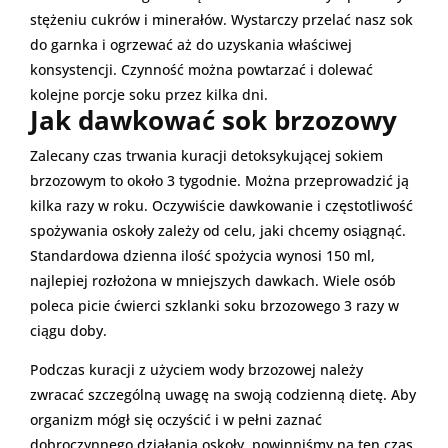
stężeniu cukrów i minerałów. Wystarczy przelać nasz sok
do garnka i ogrzewać aż do uzyskania właściwej
konsystencji. Czynność można powtarzać i dolewać
kolejne porcje soku przez kilka dni.
Jak dawkować sok brzozowy
Zalecany czas trwania kuracji detoksykującej sokiem
brzozowym to około 3 tygodnie. Można przeprowadzić ją
kilka razy w roku. Oczywiście dawkowanie i częstotliwość
spożywania oskoły zależy od celu, jaki chcemy osiągnąć.
Standardowa dzienna ilość spożycia wynosi 150 ml,
najlepiej rozłożona w mniejszych dawkach. Wiele osób
poleca picie ćwierci szklanki soku brzozowego 3 razy w
ciągu doby.
Podczas kuracji z użyciem wody brzozowej należy
zwracać szczególną uwagę na swoją codzienną dietę. Aby
organizm mógł się oczyścić i w pełni zaznać
dobroczynnego działania oskoły, powinniśmy na ten czas