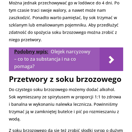
Można jednak przechowywać go w lodówce do 4 dni. Po
tym czasie traci swoje walory, a nawet może nam
zaszkodzić. Ponadto warto pamiętać, by sok trzymać w
szklanym lub emaliowanym pojemniku. Aby przedłużyć
zdatność do spożycia soku brzozowego można zrobić z
niego przetwory.
Podobny wpis:
Olejek narcyzowy
– co to za substancja i na co
pomaga?
Przetwory z soku brzozowego
Do czystego soku brzozowego możemy dodać alkohol.
Sok wymieszany ze spirytusem w proporcji 1:1 to zdrowa
i banalna w wykonaniu nalewka lecznicza. Powinniśmy
trzymać ją w zamkniętej butelce i pić po rozmieszaniu z
wodą.
Z soku brzozowego da się też zrobić słodki syrop o dużym