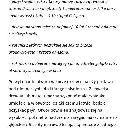
– pozyskiwanie soku z brzozy należy rozpocząć wczesną
wiosną (kwiecień i maj), kiedy temperatura przez kilka dni z
rzędu wynosi około 8-10 stopni Celsjusza,
– drzewo powinno mieć co najmniej 10 lat i rosnąć z dala od
ruchliwych dróg,
– gatunki z których pozyskuje się sok to brzoza
brodawkowata i brzoza omszona,
– sok można pobierać z naciętego pnia, odciętej gałązki lub z
otworu wywierconego w pniu.
Po wykonaniu otworu w korze drzewa, należy postawić
pod nim naczynie do którego spłynie sok. Z kawałka
drewna lub metalu można wykonać małą rynienkę i
umieścić ją w otworze, dzięki czemu łatwiej będzie
pozyskać płyn. Otwór powinien znajdować się na
wysokości pół metra nad ziemią i sięgać maksymalnie na
głębokość 5 centymetrów. Stosując tą metodę z jednego