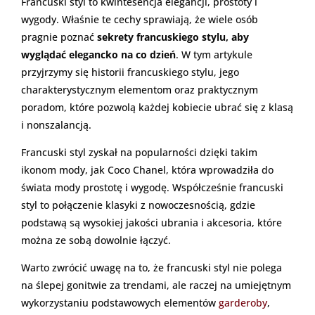
Francuski styl to kwintesencja elegancji, prostoty i
wygody. Właśnie te cechy sprawiają, że wiele osób
pragnie poznać
sekrety francuskiego stylu, aby
wyglądać elegancko na co dzień
. W tym artykule
przyjrzymy się historii francuskiego stylu, jego
charakterystycznym elementom oraz praktycznym
poradom, które pozwolą każdej kobiecie ubrać się z klasą
i nonszalancją.
Francuski styl zyskał na popularności dzięki takim
ikonom mody, jak Coco Chanel, która wprowadziła do
świata mody prostotę i wygodę. Współcześnie francuski
styl to połączenie klasyki z nowoczesnością, gdzie
podstawą są wysokiej jakości ubrania i akcesoria, które
można ze sobą dowolnie łączyć.
Warto zwrócić uwagę na to, że francuski styl nie polega
na ślepej gonitwie za trendami, ale raczej na umiejętnym
wykorzystaniu podstawowych elementów
garderoby
,