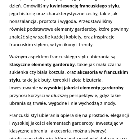
dzień. Omówiliśmy
kwintesencję francuskiego stylu
,
jego historię oraz charakterystyczne cechy, takie jak
nonszalancja, prostota i wygoda. Przedstawiliśmy
również podstawowe elementy garderoby, które powinny
znaleźć się w szafie każdej kobiety, oraz inspiracje
francuskim stylem, w tym ikony i trendy.
Ważnym aspektem francuskiego stylu ubierania są
klasyczne elementy garderoby
, takie jak mała czarna
sukienka czy biała koszula, oraz
akcesoria w francuskim
stylu
, takie jak buty, torebki i złota biżuteria.
Inwestowanie w
wysokiej jakości elementy garderoby
przynosi korzyści w dłuższej perspektywie, gdyż takie
ubrania są trwałe, wygodne i nie wychodzą z mody.
Francuski styl ubierania opiera się na prostocie, elegancji
i wysokiej jakości elementach garderoby. Inwestując w
klasyczne ubrania i akcesoria, można stworzyć
niezliczone stylizacje, które będą wyglądać dobrze na co