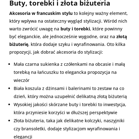
Buty, torebki i złota biżuteria
Akcesoria w francuskim stylu
to kolejny ważny element,
który wpływa na ostateczny wygląd stylizacji. Wśród nich
warto zwrócić uwagę na
buty i torebki
, które powinny
być eleganckie, ale jednocześnie wygodne, oraz na
złotą
biżuterię
, która dodaje szyku i wyrafinowania. Oto kilka
propozycji, jak dobrać akcesoria do stylizacji:
Mała czarna sukienka z czółenkami na obcasie i małą
torebką na łańcuszku to elegancka propozycja na
wieczór
Biała koszula z dżinsami i balerinami to zestaw na co
dzień, który można uzupełnić delikatną złotą biżuterią
Wysokiej jakości skórzane buty i torebki to inwestycja,
która przyniesie korzyści w dłuższej perspektywie
Złota biżuteria, taka jak delikatne kolczyki, naszyjniki
czy bransoletki, dodaje stylizacjom wyrafinowania i
elegancji