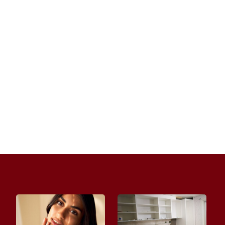
Dobrze dobrane okulary potrafią całkowicie
odmienić wizerunek. Mogą wysmuklić rysy,
dodać charakteru albo podkreślić...