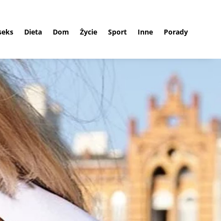
 seks
Dieta
Dom
Życie
Sport
Inne
Porady