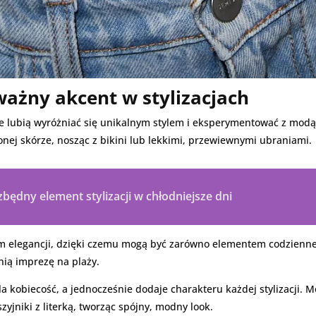
ważny akcent w stylizacjach
óre lubią wyróżniać się unikalnym stylem i eksperymentować z modą.
ej skórze, nosząc z bikini lub lekkimi, przewiewnymi ubraniami.
ezbędny element stylizacji w chłodniejsze dni
m elegancji, dzięki czemu mogą być zarówno elementem codziennej 
tnią imprezę na plaży.
la kobiecość, a jednocześnie dodaje charakteru każdej stylizacji.
zyjniki z literką, tworząc spójny, modny look.