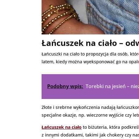
Łańcuszek na ciało – od
Łańcuszki na ciało to propozycja dla osób, kt
latem, kiedy można wyeksponować go na opalon
Podobny wpis:
Torebki na jesień – ni
Złote i srebrne wykończenia nadają łańcuszko
specjalne okazje, np. wieczorne wyjście czy le
Łańcuszek na ciało
to biżuteria, która podkreś
z innymi dodatkami, takimi jak chokery czy nas