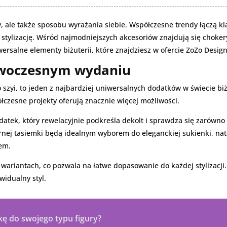
y, ale także sposobu wyrażania siebie. Współczesne trendy łączą k
ylizację. Wśród najmodniejszych akcesoriów znajdują się chokery, n
wersalne elementy biżuterii, które znajdziesz w ofercie ZoZo Design
owoczesnym wydaniu
do szyi, to jeden z najbardziej uniwersalnych dodatków w świecie biż
czesne projekty oferują znacznie więcej możliwości.
datek, który rewelacyjnie podkreśla dekolt i sprawdza się zarówno 
arnej tasiemki będą idealnym wyborem do eleganckiej sukienki, n
tem.
wariantach, co pozwala na łatwe dopasowanie do każdej stylizacji. 
widualny styl.
ę do swojego typu figury?