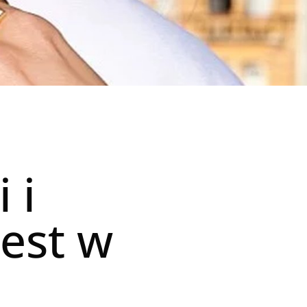
 i
jest w