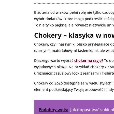
Biżuteria od wieków pełni rolę nie tylko ozdob
wybór dodatków, które mogą podkreślić każdą st
To nie tylko piękne, ale również niezwykle uni
Chokery – klasyka w n
Chokery, czyli naszyjniki blisko przylegające 
czarnymi, materiałowymi tasiemkami, ale współ
Dlaczego warto wybrać
choker na szyję
? To do
wyjątkowych okazji. Na przykład chokery z cz
urozmaicić casualowy look z jeansami i T-shir
Chokery od ZoZo dostępne są w wielu stylach i 
element podkreślający Twoją osobowość i indy
Podobny wpis:
Jak dopasować sukienk