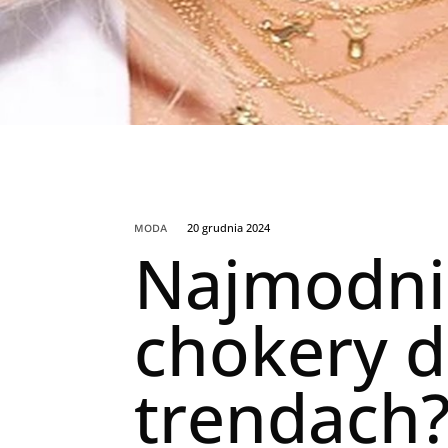
20 grudnia 2024
MODA
Najmodnie
chokery dl
trendach