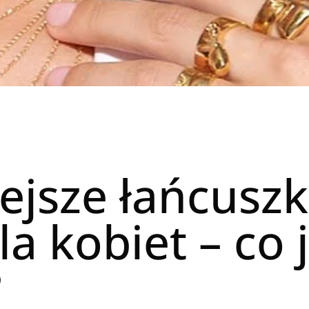
jsze łańcuszki
a kobiet – co 
?