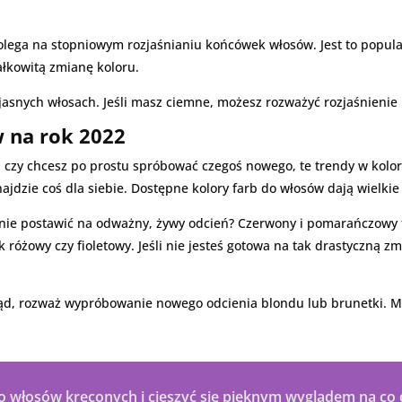
polega na stopniowym rozjaśnianiu końcówek włosów. Jest to popul
ałkowitą zmianę koloru.
 jasnych włosach. Jeśli masz ciemne, możesz rozważyć rozjaśnieni
w na rok 2022
, czy chcesz po prostu spróbować czegoś nowego, te trendy w kolor
jdzie coś dla siebie. Dostępne kolory farb do włosów dają wielkie
o nie postawić na odważny, żywy odcień? Czerwony i pomarańczowy t
 różowy czy fioletowy. Jeśli nie jesteś gotowa na tak drastyczną z
ląd, rozważ wypróbowanie nowego odcienia blondu lub brunetki. Mi
 włosów kręconych i cieszyć się pięknym wyglądem na co 