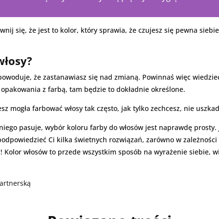
wnij się, że jest to kolor, który sprawia, że czujesz się pewna siebi
włosy?
owoduje, że zastanawiasz się nad zmianą. Powinnaś więc wiedzie
o opakowania z farbą, tam będzie to dokładnie określone.
esz mogła farbować włosy tak często, jak tylko zechcesz, nie uszkad
 niego pasuje, wybór koloru farby do włosów jest naprawdę prosty.
odpowiedzieć Ci kilka świetnych rozwiązań, zarówno w zależności o
ić! Kolor włosów to przede wszystkim sposób na wyrażenie siebie, w
partnerską