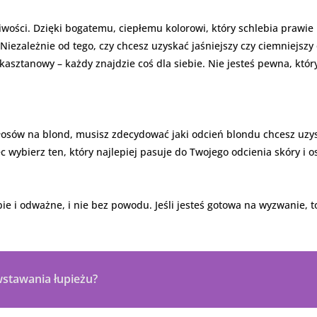
liwości. Dzięki bogatemu, ciepłemu kolorowi, który schlebia prawi
iezależnie od tego, czy chcesz uzyskać jaśniejszy czy ciemniejszy
sztanowy – każdy znajdzie coś dla siebie. Nie jesteś pewna, który
łosów na blond, musisz zdecydować jaki odcień blondu chcesz uzysk
 wybierz ten, który najlepiej pasuje do Twojego odcienia skóry i 
ie i odważne, i nie bez powodu. Jeśli jesteś gotowa na wyzwanie,
wstawania łupieżu?