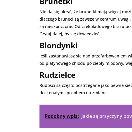
Brunetki
Nie da się ukryć, że brunetki mają więcej moż
dlaczego bruneci są zawsze w centrum uwagi. N
są nieskończone. Od czekoladowego brązu po ka
Czytaj dalej, by się dowiedzieć.
Blondynki
Jeśli zastanawiasz się nad przefarbowaniem w
od platynowego chłodu po ciepły miodowy, więc
Rudzielce
Rudości są często postrzegane jako pewne sieb
doskonałym sposobem na zmianę.
Podobny wpis:
Jakie są przyczyny po