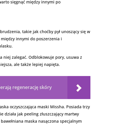
u warto sięgnąć między innymi po
brudzenia, takie jak choćby pył unoszący się w
ą między innymi do poszerzenia i
blasku.
a niej zalegać. Odblokowuje pory, usuwa z
ejsza, ale także lepiej napięta.
erają regenerację skóry
aska oczyszczająca maski Missha. Posiada trzy
ie działa jak peeling złuszczający martwy
ie, bawełniana maska nasączona specjalnym