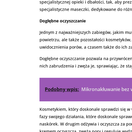
specjalistycznej opieki i dbałości, tak, aby p
specjalistyczne maseczki, dedykowane do różn
Dogłębne oczyszczanie
Jednym z najważniejszych zabiegów, jakim musi
powietrzu, ale także pozostałości kosmetyków,
uwidocznienia porów, a czasem także do ich za
Dogłębne oczyszczanie pozwala na przywróceni
nich zabrudzenia i zwęża je, sprawiając, że sta
Podobny wpis:
Mikronakłuwanie bez w
Kosmetykiem, który doskonale sprawdzi się w 
fazy swojego działania, które doskonale sprawd
naskórek. W drugim odżywia i oczyszcza za po
kremem oczyszcza, zwęża pory i reguluje wydz