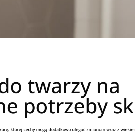
do twarzy na
e potrzeby sk
skórę, której cechy mogą dodatkowo ulegać zmianom wraz z wiekie