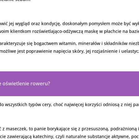
rawić jej wygląd oraz kondycję, doskonałym pomysłem może być wy
swoim klientkom rozświetlająco-odżywczą maskę w płachcie na bazi
charakteryzuje się bogactwem witamin, minerałów i składników ni
możliwe jest poprawienie napięcia skóry, jej rozjaśnienie i uelasty
e oświetlenie roweru?
o wszystkich typów cery, choć najwięcej korzyści odniosą z niej p
ć z maseczek, to panie borykające się z przesuszoną, podrażnioną i
e zawierającą katechiny, czyli naturalne substancje aktywne, poch