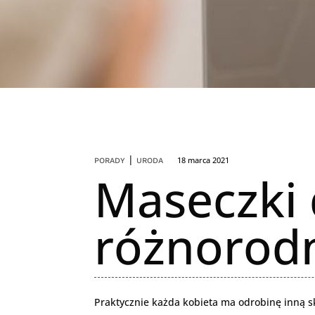
|
18 marca 2021
PORADY
URODA
Maseczki 
różnorodn
Praktycznie każda kobieta ma odrobinę inną 