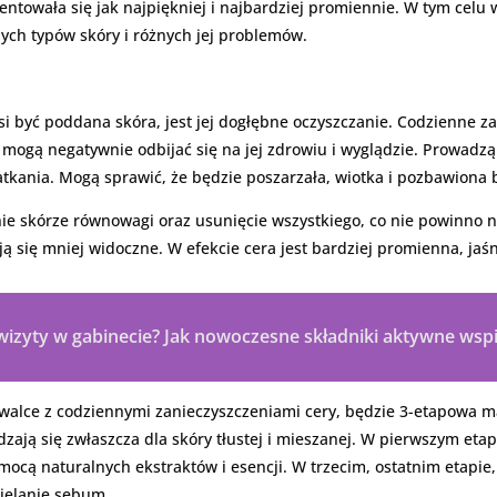
rezentowała się jak najpiękniej i najbardziej promiennie. W tym cel
ych typów skóry i różnych jej problemów.
 być poddana skóra, jest jej dogłębne oczyszczanie. Codzienne za
 mogą negatywnie odbijać się na jej zdrowiu i wyglądzie. Prowadz
tkania. Mogą sprawić, że będzie poszarzała, wiotka i pozbawiona 
e skórze równowagi oraz usunięcie wszystkiego, co nie powinno n
ją się mniej widoczne. W efekcie cera jest bardziej promienna, jaśni
izyty w gabinecie? Jak nowoczesne składniki aktywne wspi
walce z codziennymi zanieczyszczeniami cery, będzie 3-etapowa m
zają się zwłaszcza dla skóry tłustej i mieszanej. W pierwszym etap
mocą naturalnych ekstraktów i esencji. W trzecim, ostatnim etap
ielanie sebum.