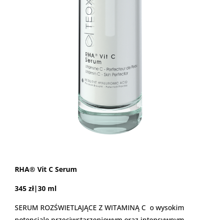
RHA® Vit C Serum
345 zł|30 ml
SERUM ROZŚWIETLAJĄCE Z WITAMINĄ C o wysokim
potencjale przeciwstarzeniowym oraz intensywnym