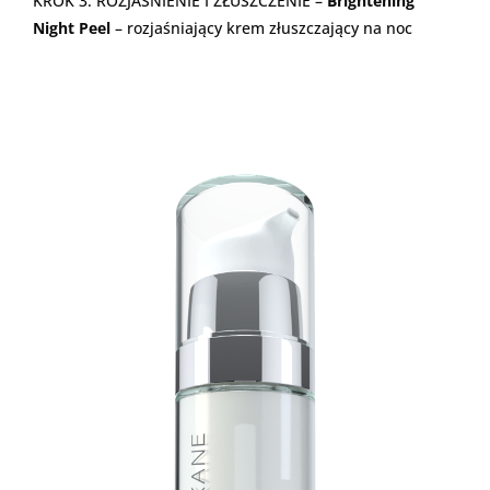
KROK 3. ROZJAŚNIENIE I ZŁUSZCZENIE –
Brightening
Night Peel
– rozjaśniający krem złuszczający na noc