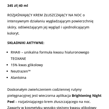
345 zł|40 ml
ROZJAŚNIAJĄCY KREM ZŁUSZCZAJĄCY NA NOC o
intensywnym działaniu wygładzającym powierzchnię
skóry, odświeżającym jej wygląd i ujednolicającym
koloryt.
SKŁADNIKI AKTYWNE:
RHA® – unikalna formuła kwasu hialuronowego
TEOXANE
15% kwas glikolowy
Neutrazen™
Alantoina
Doskonałym zwieńczeniem codziennej rutyny
pielęgnacyjnej jest wieczorna aplikacja
Brightening Night
Peel
– rozjaśniającego krem złuszczającego na noc.
Zawarty w kosmetyku wysoko stężony kwasu glikolowy