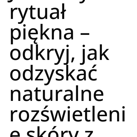
rytuał
piękna –
odkryj, jak
odzyskać
naturalne
rozświetleni
e skóry z