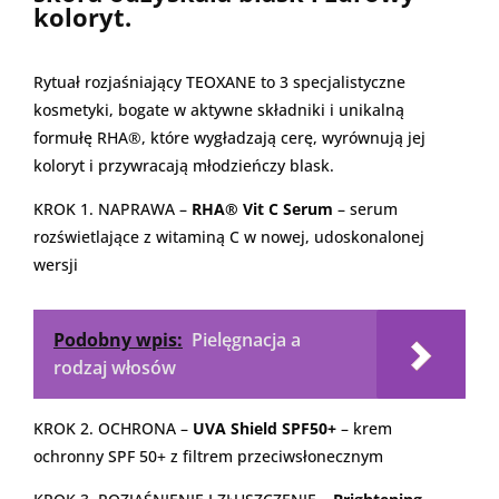
koloryt.
Rytuał rozjaśniający TEOXANE to 3 specjalistyczne
kosmetyki, bogate w aktywne składniki i unikalną
formułę RHA®, które wygładzają cerę, wyrównują jej
koloryt i przywracają młodzieńczy blask.
KROK 1. NAPRAWA –
RHA® Vit C Serum
– serum
rozświetlające z witaminą C w nowej, udoskonalonej
wersji
Podobny wpis:
Pielęgnacja a
rodzaj włosów
KROK 2. OCHRONA –
UVA Shield SPF50+
– krem
ochronny SPF 50+ z filtrem przeciwsłonecznym