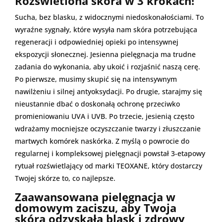
Rozświetlona skóra w 3 krokach!
Sucha, bez blasku, z widocznymi niedoskonałościami. To
wyraźne sygnały, które wysyła nam skóra potrzebująca
regeneracji i odpowiedniej opieki po intensywnej
ekspozycji słonecznej. Jesienna pielęgnacja ma trudne
zadania do wykonania, aby ukoić i rozjaśnić naszą cerę.
Po pierwsze, musimy skupić się na intensywnym
nawilżeniu i silnej antyoksydacji. Po drugie, starajmy się
nieustannie dbać o doskonałą ochronę przeciwko
promieniowaniu UVA i UVB. Po trzecie, jesienią często
wdrażamy mocniejsze oczyszczanie twarzy i złuszczanie
martwych komórek naskórka. Z myślą o powrocie do
regularnej i kompleksowej pielęgnacji powstał 3-etapowy
rytuał rozświetlający od marki TEOXANE, który dostarczy
Twojej skórze to, co najlepsze.
Zaawansowana pielęgnacja w
domowym zaciszu, aby Twoja
skóra odzyskała blask i zdrowy