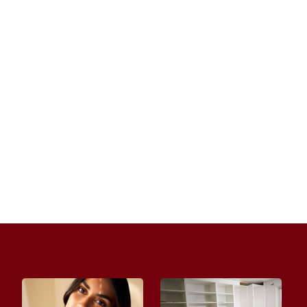
Dobrze dobrane okulary potrafią całkowicie
odmienić wizerunek. Mogą wysmuklić rysy,
dodać charakteru albo podkreślić...