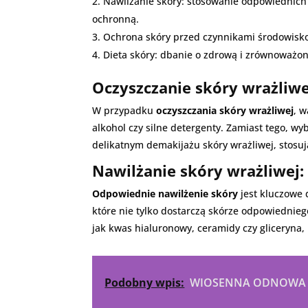
Nawilżanie skóry: stosowanie odpowiednich
ochronną.
Ochrona skóry przed czynnikami środowisko
Dieta skóry: dbanie o zdrową i zrównoważoną
Oczyszczanie skóry wrażliwe
W przypadku
oczyszczania skóry wrażliwej
, w
alkohol czy silne detergenty. Zamiast tego, wy
delikatnym demakijażu skóry wrażliwej, stosuj
Nawilżanie skóry wrażliwej:
Odpowiednie nawilżenie skóry
jest kluczowe 
które nie tylko dostarczą skórze odpowiednieg
jak kwas hialuronowy, ceramidy czy gliceryna
Podobny wpis:
WIOSENNA ODNOWA S