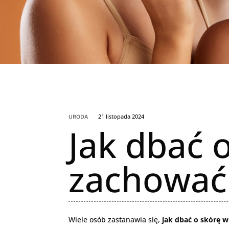
21 listopada 2024
URODA
Jak dbać o
zachować 
Wiele osób zastanawia się,
jak dbać o skórę w