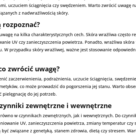
ami, uczuciem ściągnięcia czy swędzeniem. Warto zwrócić uwagę n
iązanych z nadwrażliwością skóry.
ą rozpoznać?
 uwagę na kilka charakterystycznych cech. Skóra wrażliwa często 
owanie UV czy zanieczyszczenia powietrza. Ponadto, wrażliwa skór
tu. W przypadku skóry wrażliwej, ważne jest stosowanie odpowied
co zwrócić uwagę?
ić zaczerwienienia, podrażnienia, uczucie ściągnięcia, swędzenie
etyków, co może prowadzić do pogorszenia jej stanu. Warto obser
 pielęgnację do jej potrzeb.
czynniki zewnętrzne i wewnętrzne
ówno w czynnikach zewnętrznych, jak i wewnętrznych. Do czynn
eniowanie UV, zanieczyszczenia powietrza, zmiany temperatur cz
być związane z genetyką, stanem zdrowia, dietą czy stresem. Wart