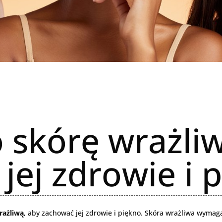
 skórę wrażliw
jej zdrowie i 
rażliwą
, aby zachować jej zdrowie i piękno. Skóra wrażliwa wymaga 