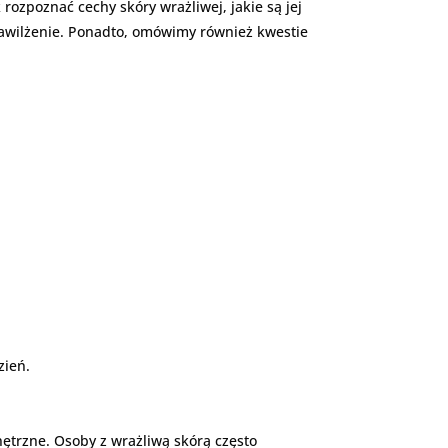
zpoznać cechy skóry wrażliwej, jakie są jej
 nawilżenie. Ponadto, omówimy również kwestie
zień.
nętrzne. Osoby z wrażliwą skórą często