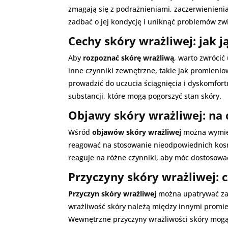
zmagają się z podrażnieniami, zaczerwienieni
zadbać o jej kondycję i uniknąć problemów zw
Cechy skóry wrażliwej: jak j
Aby
rozpoznać skórę wrażliwą
, warto zwrócić
inne czynniki zewnętrzne, takie jak promieni
prowadzić do uczucia ściągnięcia i dyskomfor
substancji, które mogą pogorszyć stan skóry.
Objawy skóry wrażliwej: na 
Wśród
objawów skóry wrażliwej
można wymien
reagować na stosowanie nieodpowiednich kosm
reaguje na różne czynniki, aby móc dostosować
Przyczyny skóry wrażliwej: 
Przyczyn skóry wrażliwej
można upatrywać zar
wrażliwość skóry należą między innymi promi
Wewnętrzne przyczyny wrażliwości skóry mogą 