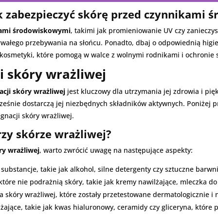
ak zabezpieczyć skórę przed czynnikami
ami środowiskowymi
, takimi jak promieniowanie UV czy zanieczy
rwałego przebywania na słońcu. Ponadto, dbaj o odpowiednią higie
 kosmetyki, które pomogą w walce z wolnymi rodnikami i ochronie
i skóry wrażliwej
cji skóry wrażliwej
jest kluczowy dla utrzymania jej zdrowia i pi
ocześnie dostarczą jej niezbędnych składników aktywnych. Poniżej
nacji skóry wrażliwej.
zy skórze wrażliwej?
ry wrażliwej
, warto zwrócić uwagę na następujące aspekty:
ubstancje, takie jak alkohol, silne detergenty czy sztuczne barwni
tóre nie podrażnią skóry, takie jak kremy nawilżające, mleczka do
 skóry wrażliwej, które zostały przetestowane dermatologicznie i n
lżające, takie jak kwas hialuronowy, ceramidy czy gliceryna, któ