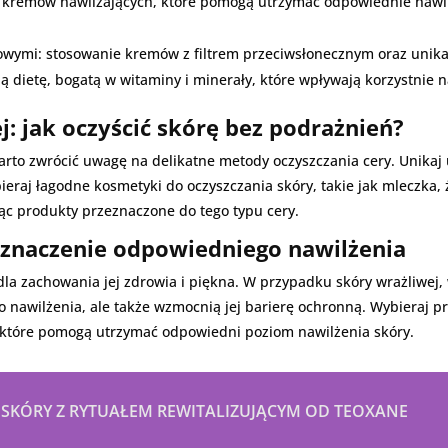
 kremów nawilżających, które pomogą utrzymać odpowiednie nawilż
wymi: stosowanie kremów z filtrem przeciwsłonecznym oraz unika
 dietę, bogatą w witaminy i minerały, które wpływają korzystnie n
j: jak oczyścić skórę bez podrażnień?
arto zwrócić uwagę na delikatne metody oczyszczania cery. Unikaj 
bieraj łagodne kosmetyki do oczyszczania skóry, takie jak mleczka, 
ąc produkty przeznaczone do tego typu cery.
 znaczenie odpowiedniego nawilżenia
dla zachowania jej zdrowia i piękna. W przypadku skóry wrażliwej
o nawilżenia, ale także wzmocnią jej barierę ochronną. Wybieraj pr
, które pomogą utrzymać odpowiedni poziom nawilżenia skóry.
KÓRY Z RYTUAŁEM REWITALIZUJĄCYM OD TEOXANE