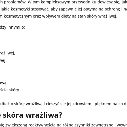
ch problemów. W tym kompleksowym przewodniku dowiesz się, jak ro
z jakie kosmetyki stosować, aby zapewnić jej optymalną ochronę i
 kosmetycznym oraz wpływem diety na stan skóry wrażliwej.
dzy innymi o:
ażliwej,
wej,
liwą,
ścią skóry.
k dbać o skórę wrażliwą i cieszyć się jej zdrowiem i pięknem na co d
ę skóra wrażliwa?
 się zwiększoną reaktywnością na różne czynniki zewnętrzne i wew