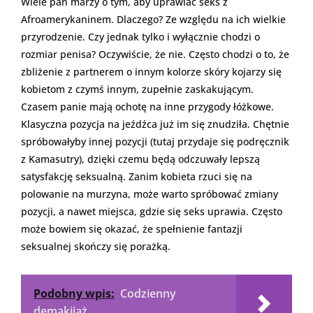
Wiele pań marzy o tym, aby uprawiać seks z
Afroamerykaninem. Dlaczego? Ze względu na ich wielkie
przyrodzenie. Czy jednak tylko i wyłącznie chodzi o
rozmiar penisa? Oczywiście, że nie. Często chodzi o to, że
zbliżenie z partnerem o innym kolorze skóry kojarzy się
kobietom z czymś innym, zupełnie zaskakującym.
Czasem panie mają ochotę na inne przygody łóżkowe.
Klasyczna pozycja na jeźdźca już im się znudziła. Chętnie
spróbowałyby innej pozycji (tutaj przydaje się podręcznik
z Kamasutry), dzięki czemu będą odczuwały lepszą
satysfakcję seksualną. Zanim kobieta rzuci się na
polowanie na murzyna, może warto spróbować zmiany
pozycji, a nawet miejsca, gdzie się seks uprawia. Często
może bowiem się okazać, że spełnienie fantazji
seksualnej skończy się porażką.
Podobny wpis:
Codzienny
demakijaż