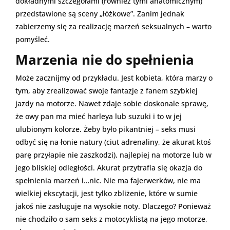
dokładnymi szczegółami (również tymi anatomicznym)
przedstawione są sceny „łóżkowe”. Zanim jednak
zabierzemy się za realizację marzeń seksualnych – warto
pomyśleć.
Marzenia nie do spełnienia
Może zacznijmy od przykładu. Jest kobieta, która marzy o
tym, aby zrealizować swoje fantazje z fanem szybkiej
jazdy na motorze. Nawet zdaje sobie doskonale sprawę,
że owy pan ma mieć harleya lub suzuki i to w jej
ulubionym kolorze. Żeby było pikantniej – seks musi
odbyć się na łonie natury (ciut adrenaliny, że akurat ktoś
parę przyłapie nie zaszkodzi), najlepiej na motorze lub w
jego bliskiej odległości. Akurat przytrafia się okazja do
spełnienia marzeń i…nic. Nie ma fajerwerków, nie ma
wielkiej ekscytacji, jest tylko zbliżenie, które w sumie
jakoś nie zasługuje na wysokie noty. Dlaczego? Ponieważ
nie chodziło o sam seks z motocyklistą na jego motorze,