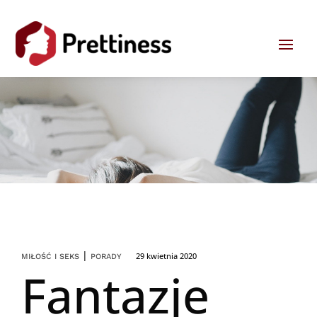
|
29 kwietnia 2020
MIŁOŚĆ I SEKS
PORADY
Fantazje