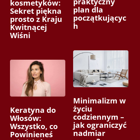
praktyczny
kosmetyków:
plan dla
Sekret piękna
początkującyc
prosto z Kraju
h
Kwitnącej
Wiśni
Minimalizm w
życiu
Keratyna do
codziennym –
Włosów:
jak ograniczyć
Wszystko, co
nadmiar
Powinieneś