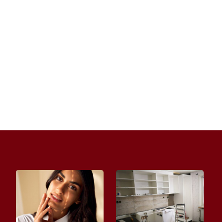
Dobrze dobrane okulary potrafią całkowicie
odmienić wizerunek. Mogą wysmuklić rysy,
dodać charakteru albo podkreślić...