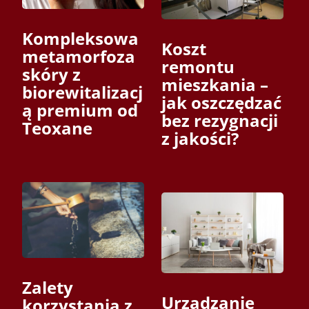
Kompleksowa
Koszt
metamorfoza
remontu
skóry z
mieszkania –
biorewitalizacj
jak oszczędzać
ą premium od
bez rezygnacji
Teoxane
z jakości?
Zalety
Urządzanie
korzystania z