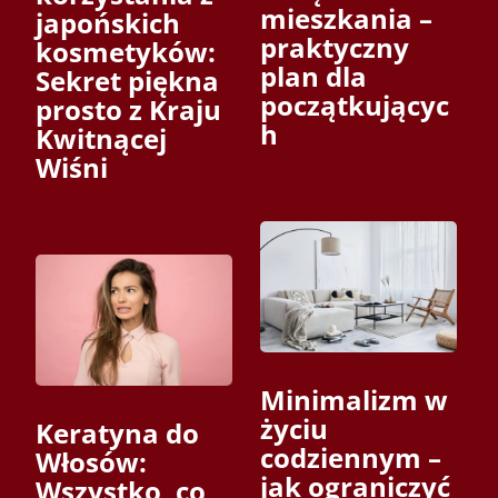
mieszkania –
japońskich
praktyczny
kosmetyków:
plan dla
Sekret piękna
początkującyc
prosto z Kraju
h
Kwitnącej
Wiśni
Minimalizm w
życiu
Keratyna do
codziennym –
Włosów:
jak ograniczyć
Wszystko, co