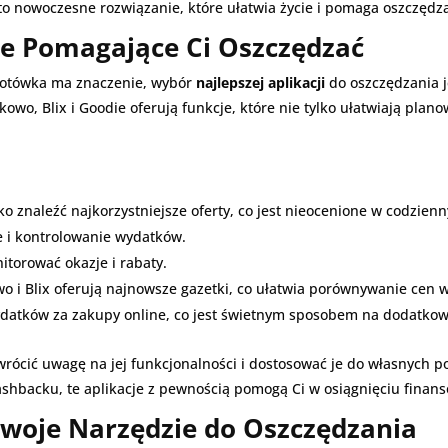
to nowoczesne rozwiązanie, które ułatwia życie i pomaga oszczędza
je Pomagające Ci Oszczędzać
złotówka ma znaczenie, wybór
najlepszej aplikacji
do oszczędzania j
wo, Blix i Goodie oferują funkcje, które nie tylko ułatwiają pla
 znaleźć najkorzystniejsze oferty, co jest nieocenione w codzienn
 i kontrolowanie wydatków.
torować okazje i rabaty.
 i Blix oferują najnowsze gazetki, co ułatwia porównywanie cen 
ydatków za zakupy online, co jest świetnym sposobem na dodatkow
rócić uwagę na jej funkcjonalności i dostosować je do własnych po
ashbacku, te aplikacje z pewnością pomogą Ci w osiągnięciu finan
Twoje Narzędzie do Oszczędzania