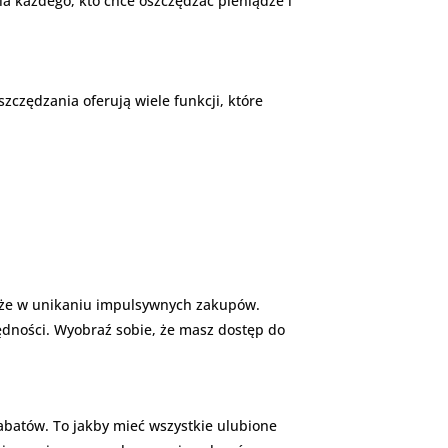
a każdego, kto chce oszczędzać pieniądze i
szczędzania oferują wiele funkcji, które
także w unikaniu impulsywnych zakupów.
ędności. Wyobraź sobie, że masz dostęp do
abatów. To jakby mieć wszystkie ulubione