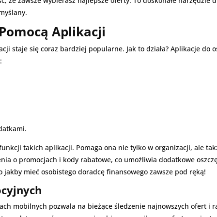
 że zawsze wybierasz najlepsze oferty. To doskonałe narzędzie dl
myślany.
 Pomocą Aplikacji
i staje się coraz bardziej popularne. Jak to działa? Aplikacje do o
:
datkami.
funkcji takich aplikacji. Pomaga ona nie tylko w organizacji, ale 
enia o promocjach i kody rabatowe, co umożliwia dodatkowe oszcz
to jakby mieć osobistego doradcę finansowego zawsze pod ręką!
ocyjnych
ach mobilnych pozwala na bieżące śledzenie najnowszych ofert i r