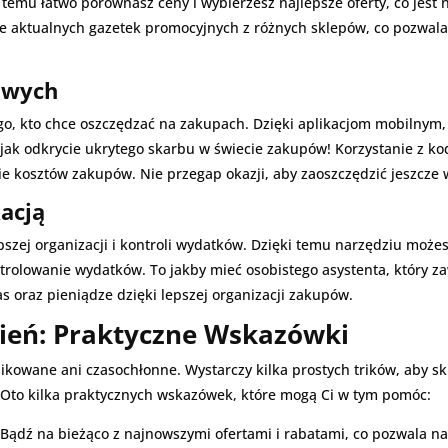
temu łatwo porównasz ceny i wybierzesz najlepsze oferty, co jest
nie aktualnych gazetek promocyjnych z różnych sklepów, co pozwa
owych
o, kto chce oszczędzać na zakupach. Dzięki aplikacjom mobilnym, 
jak odkrycie ukrytego skarbu w świecie zakupów! Korzystanie z k
e kosztów zakupów. Nie przegap okazji, aby zaoszczędzić jeszcze w
acją
szej organizacji i kontroli wydatków. Dzięki temu narzędziu możes
rolowanie wydatków. To jakby mieć osobistego asystenta, który zaw
 oraz pieniądze dzięki lepszej organizacji zakupów.
zień: Praktyczne Wskazówki
ikowane ani czasochłonne. Wystarczy kilka prostych trików, aby 
 Oto kilka praktycznych wskazówek, które mogą Ci w tym pomóc:
Bądź na bieżąco z najnowszymi ofertami i rabatami, co pozwala n