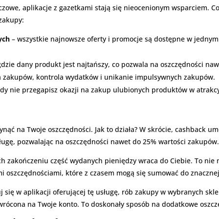
uczowe, aplikacje z gazetkami stają się nieocenionym wsparciem. Co
zakupy:
ych
– wszystkie najnowsze oferty i promocje są dostępne w jednym
dzie dany produkt jest najtańszy, co pozwala na oszczędności nawe
ja zakupów, kontrola wydatków i unikanie impulsywnych zakupów.
dy nie przegapisz okazji na zakup ulubionych produktów w atrakc
ynąć na Twoje oszczędności. Jak to działa? W skrócie, cashback u
 usługę, pozwalając na oszczędności nawet do 25% wartości zakupów
ich zakończeniu część wydanych pieniędzy wraca do Ciebie. To nie 
i oszczędnościami, które z czasem mogą się sumować do znacznej
uj się w aplikacji oferującej tę usługę, rób zakupy w wybranych sk
zwrócona na Twoje konto. To doskonały sposób na dodatkowe oszcz