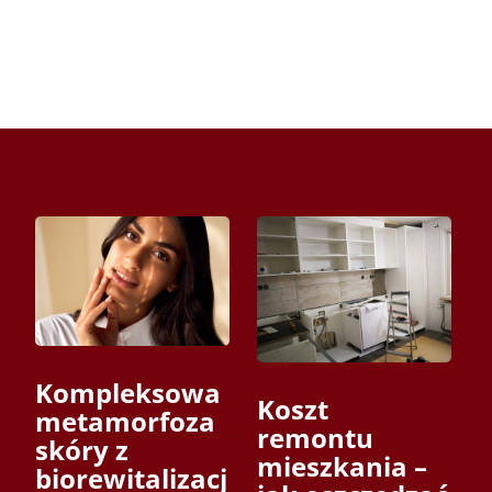
Kompleksowa
Koszt
metamorfoza
remontu
skóry z
mieszkania –
biorewitalizacj