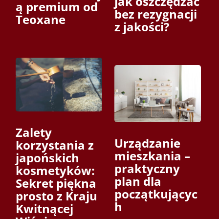
jak oszczędzać
ą premium od
bez rezygnacji
Teoxane
z jakości?
Zalety
Urządzanie
korzystania z
mieszkania –
japońskich
praktyczny
kosmetyków:
plan dla
Sekret piękna
początkującyc
prosto z Kraju
h
Kwitnącej