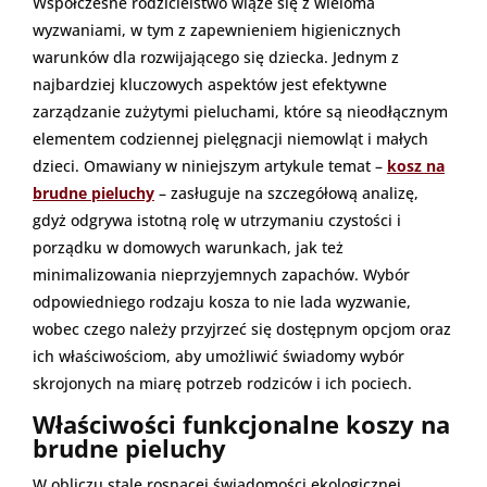
Współczesne rodzicielstwo wiąże się z wieloma
wyzwaniami, w tym z zapewnieniem higienicznych
warunków dla rozwijającego się dziecka. Jednym z
najbardziej kluczowych aspektów jest efektywne
zarządzanie zużytymi pieluchami, które są nieodłącznym
elementem codziennej pielęgnacji niemowląt i małych
dzieci. Omawiany w niniejszym artykule temat –
kosz na
brudne pieluchy
– zasługuje na szczegółową analizę,
gdyż odgrywa istotną rolę w utrzymaniu czystości i
porządku w domowych warunkach, jak też
minimalizowania nieprzyjemnych zapachów. Wybór
odpowiedniego rodzaju kosza to nie lada wyzwanie,
wobec czego należy przyjrzeć się dostępnym opcjom oraz
ich właściwościom, aby umożliwić świadomy wybór
skrojonych na miarę potrzeb rodziców i ich pociech.
Właściwości funkcjonalne koszy na
brudne pieluchy
W obliczu stale rosnącej świadomości ekologicznej,