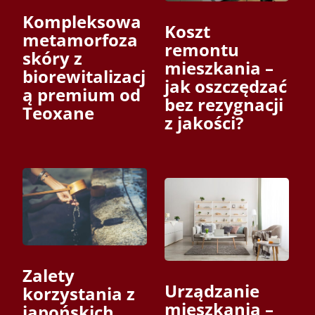
Kompleksowa
Koszt
metamorfoza
remontu
skóry z
mieszkania –
biorewitalizacj
jak oszczędzać
ą premium od
bez rezygnacji
Teoxane
z jakości?
Zalety
Urządzanie
korzystania z
mieszkania –
japońskich