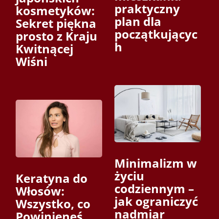
praktyczny
kosmetyków:
plan dla
Sekret piękna
początkującyc
prosto z Kraju
h
Kwitnącej
Wiśni
Minimalizm w
życiu
Keratyna do
codziennym –
Włosów:
jak ograniczyć
Wszystko, co
nadmiar
Powinieneś