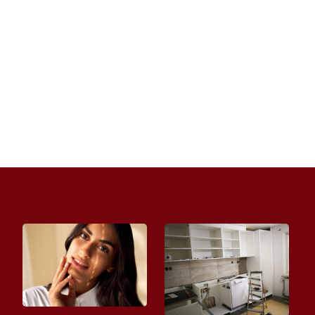
do pokoju dziecięcego to wyzwanie, zwłaszcza
gdy rodzice chcą postawić na...