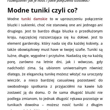
rozwiązanie? Jak je nosić i jakie połączenia stosować?
Modne tuniki czyli co?
Modne
tuniki damskie
to w uproszczeniu połączenie
bluzki i sukienki, choć nie stanowią one ani jednego ani
drugiego. Jest to bardzo długa bluzka o przedłużonym
kroju, najczęściej rozszerzająca się ku dołowi. Jest to
element garderoby, który nada się dla każdej kobiety, a
także obowiązkowy must have w twojej szafie. Tuniki są
luźne, długie, wygodne i przytulne. Nadadzą się na każdą
porę, zarówno na letnie dni, jak i wówczas, gdy
nadchodzi zima. Są ubiorem uniwersalnym również
dlatego, że elegancką tunikę możesz włożyć na uroczysty
wieczór, a nieco bardziej casualową pozostawić do
swobodnego spotkania z przyjaciółmi na kawie lub
zostawić ją do domu. O ile sama długość bluzki nie
podlega zmianom, to jednak długość rękawa pozostaje w
tunikach dowolna – możesz nosić tuniki z długim