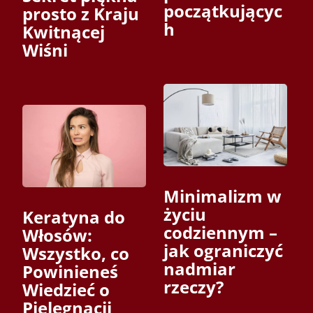
początkującyc
prosto z Kraju
h
Kwitnącej
Wiśni
Minimalizm w
życiu
Keratyna do
codziennym –
Włosów:
jak ograniczyć
Wszystko, co
nadmiar
Powinieneś
rzeczy?
Wiedzieć o
Pielęgnacji