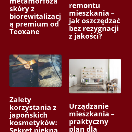
metamorfoza
remontu
skóry z
mieszkania –
biorewitalizacj
jak oszczędzać
ą premium od
bez rezygnacji
Teoxane
z jakości?
Zalety
Urządzanie
korzystania z
mieszkania –
japońskich
praktyczny
kosmetyków:
plan dla
Sekret piękna