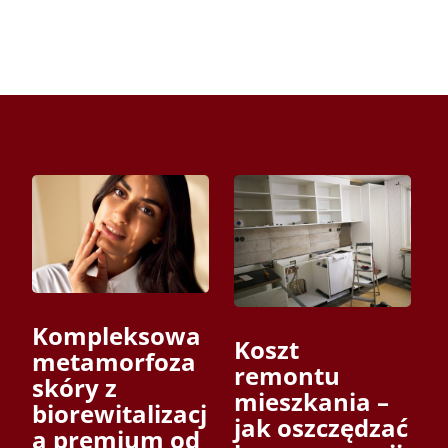
Kompleksowa
Koszt
metamorfoza
remontu
skóry z
mieszkania –
biorewitalizacj
jak oszczędzać
ą premium od