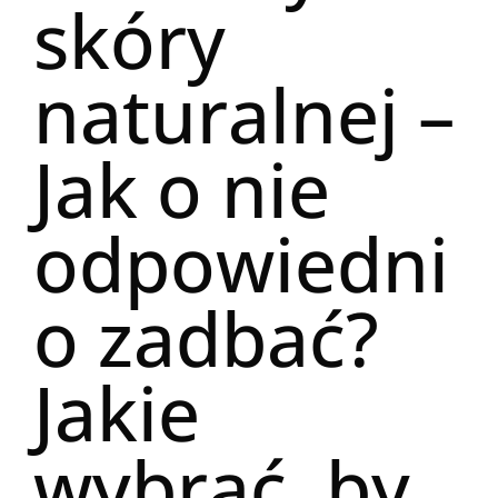
skóry
naturalnej –
Jak o nie
odpowiedni
o zadbać?
Jakie
wybrać, by